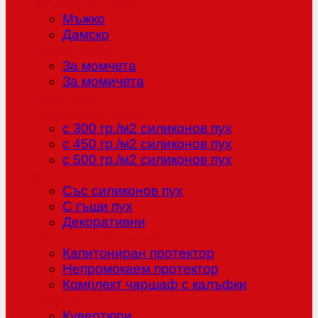
Младежка серия
Мъжко
Дамско
Детска серия
За момчета
За момичета
Бебе серия
Олекотени завивки
с 300 гр./м2 силиконов пух
с 450 гр./м2 силиконов пух
с 500 гр./м2 силиконов пух
Възглавници
Със силиконов пух
С гъши пух
Декоративни
Протектори за матраци
Капитониран протектор
Непромокаем протектор
Комплект чаршаф с калъфки
Шалтета
Кувертюри