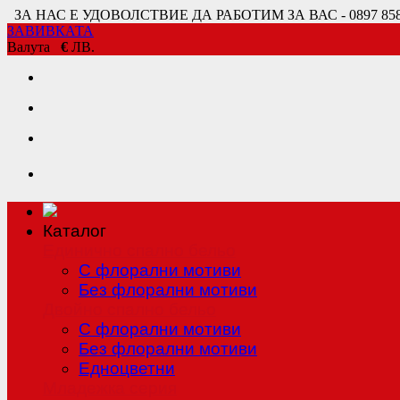
ЗА НАС Е УДОВОЛСТВИЕ ДА РАБОТИМ ЗА ВАС - 0897 858 80
ЗАВИВКАТА
Валута
€
ЛВ.
Каталог
Единично спално бельо
С флорални мотиви
Без флорални мотиви
Двойно спално бельо
С флорални мотиви
Без флорални мотиви
Едноцветни
Младежка серия