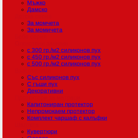
Мъжко
Дамско
Детска серия
За момчета
За момичета
Бебе серия
Олекотени завивки
с 300 гр./м2 силиконов пух
с 450 гр./м2 силиконов пух
с 500 гр./м2 силиконов пух
Възглавници
Със силиконов пух
С гъши пух
Декоративни
Протектори за матраци
Капитониран протектор
Непромокаем протектор
Комплект чаршаф с калъфки
Шалтета
Кувертюри