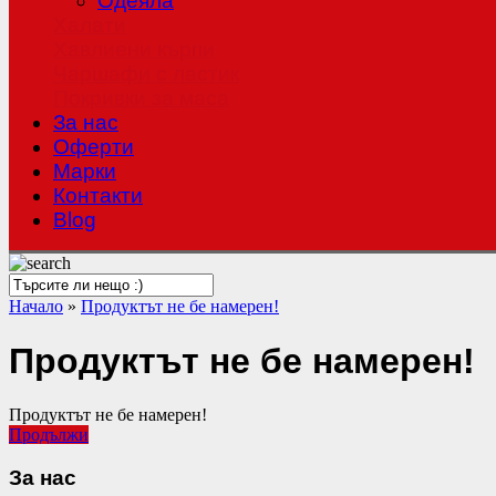
Одеяла
Халати
Хавлиени кърпи
Чаршафи с ластик
Покривки за маса
За нас
Оферти
Mарки
Контакти
Blog
Начало
»
Продуктът не бе намерен!
Продуктът не бе намерен!
Продуктът не бе намерен!
Продължи
За нас