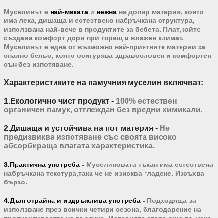
Муселинът е
най-меката
и
нежна
на допир материя, която
има лека, дишаща и естествено набръчкана структура,
използвана най-вече в продуктите за бебета. Плат,който
създава комфорт дори при горещ и влажен климат.
Муселинът е една от възможно най-приятните материи за
спално бельо, която осигурява здравословен и комфортен
сън без изпотяване.
Характеристиките на памучния муселин включват:
1.Екологично чист продукт -
100% естествен
органичен памук, отглеждан без вредни химикали.
2.Дишаща и устойчива на пот материя -
Не
предизвиква изпотяване
със своята
високо
абсорбираща влагата характеристика.
3.Практична употреба -
Муселиновата тъкан има естествена
набръчкана текстура,така че не изисква гладене. Изсъхва
бързо.
4.Дълготрайна и издръжлива употреба -
Подходяща за
използване през всички четири сезона, благодарение на