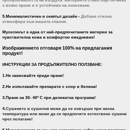
пропускливостта на въздуха. Материята става още по-мека
с всяко пране и е устойчива на износване.
5.Минималистичен и семпъл дизайн -
Добавя стилна
атмосфера към вашата спалня.
Муселинът е една от най-предпочитаните материи за
чувствителна кожа и комфортно ежедневие!
Изображението отговаря 100% на предлагания
продукт!
ИНСТРУКЦИИ ЗА ПРОДЪЛЖИТЕЛНО ПОЛЗВАНЕ:
1.Не накисвайте преди пране!
2.Не използвайте препарати с хлор и белина!
3.Пране на 30- 40
º С
при деликатна програма!
4.
Сушенето в сушилня може да се извърши при ниска
температура или може да се предпочете естествено сушене
чрез полагане!