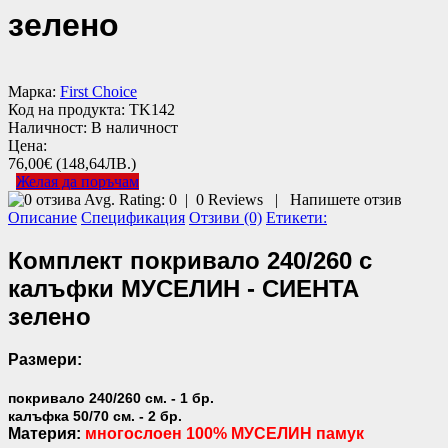
зелено
Марка:
First Choice
Код на продукта:
TK142
Наличност:
В наличност
Цена:
76,00€
(148,64ЛВ.)
Желая да поръчам
Avg. Rating:
0
|
0
Reviews
|
Напишете отзив
Описание
Спецификация
Отзиви (0)
Етикети:
Комплект покривало 240/260 с
калъфки МУСЕЛИН - СИЕНТА
зелено
Размери:
покривало 240/260 см. - 1 бр.
калъфка 50/70 см. - 2 бр.
Материя:
многослоен 100% МУСЕЛИН памук