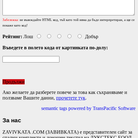
Забележка:
не въвеждайте HTML код, тъй като той няма да бъде интерпретиран, а ще се
покаже като код!
Рейтинг:
Лош
Добър
Въведете в полето кода от картинката по-долу:
Продължи
Ако желаете да разберете повече за това как съхраняваме и
ползваме Вашите данни,
прочетете тук
.
semantic tags powered by TransPacific Software
За нас
ZAVIVKATA .COM (ЗАВИВКАТА) е представителен сайт за
спални комплекти и домашен текстил на ЛУКСТЕКС ЕООД.