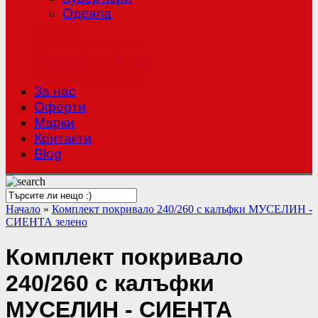
Одеяла
Халати
Хавлиени кърпи
Чаршафи с ластик
Покривки за маса
За нас
Оферти
Mарки
Контакти
Blog
Начало
»
Комплект покривало 240/260 с калъфки МУСЕЛИН -
СИЕНТА зелено
Комплект покривало
240/260 с калъфки
МУСЕЛИН - СИЕНТА