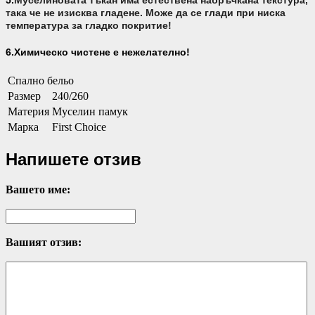
5.
Муселиновата тъкан има
естествена набръчкана текстура,
така че не изисква гладене. Може да се глади при ниска
температура за гладко покритие!
6.Химическо чистене е нежелателно!
Спално бельо
Размер
240/260
Материя
Муселин памук
Марка
First Choice
Напишете отзив
Вашето име:
Вашият отзив: