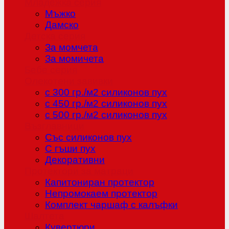
Младежка серия
Мъжко
Дамско
Детска серия
За момчета
За момичета
Бебе серия
Олекотени завивки
с 300 гр./м2 силиконов пух
с 450 гр./м2 силиконов пух
с 500 гр./м2 силиконов пух
Възглавници
Със силиконов пух
С гъши пух
Декоративни
Протектори за матраци
Капитониран протектор
Непромокаем протектор
Комплект чаршаф с калъфки
Шалтета
Кувертюри