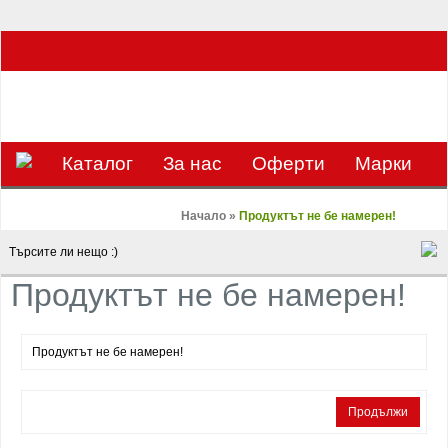
ЗА НАС Е УДОВОЛСТВИЕ ДА РАБОТИМ ЗА ВАС - 0897 858 804 / 0988 393
133
€
ЛВ.
ЗАВИВКАТА
ВАЛУТА
Каталог
За нас
Оферти
Mарки
Контакти
Blog
Начало
»
Продуктът не бе намерен!
Продуктът не бе намерен!
Продуктът не бе намерен!
Продължи