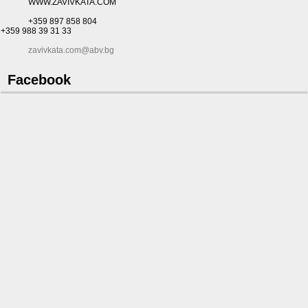
WWW.ZAVIVKATA.COM
+359 897 858 804
+359 988 39 31 33
zavivkata.com@abv.bg
Facebook