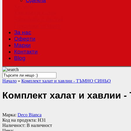
Одеяла
Халати
Хавлиени кърпи
Чаршафи с ластик
Покривки за маса
За нас
Оферти
Mарки
Контакти
Blog
Начало
»
Комплект халат и хавлии - ТЪМНО СИНЬО
Комплект халат и хавлии
Марка:
Deco Bianca
Код на продукта:
H31
Наличност:
В наличност
Цена: