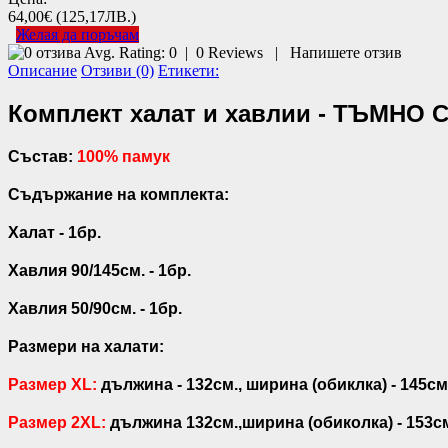
64,00€
(125,17ЛВ.)
Желая да поръчам
Avg. Rating:
0
|
0
Reviews
|
Напишете отзив
Описание
Отзиви (0)
Етикети:
Комплект халат и хавлии - ТЪМНО
Състав:
100% памук
Съдържание на комплекта:
Халат - 1бр.
Хавлия 90/145см. - 1бр.
Хавлия 50/90см. - 1бр.
Размери на халати:
Размер XL:
дължина - 132см., ширина (обиклка) - 145см
Размер 2XL
:
дължина 132см.,ширина (обиколка) - 153с