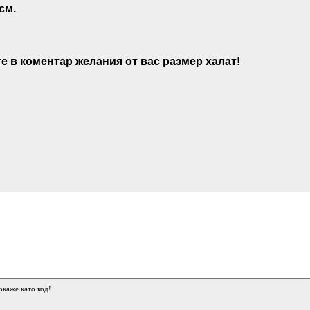
см.
е в коментар желания от вас размер халат!
окаже като код!