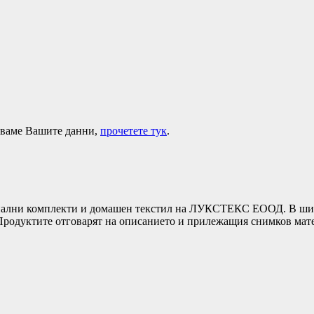
лзваме Вашите данни,
прочетете тук
.
ни комплекти и домашен текстил на ЛУКСТЕКС ЕООД. В широка
т.Продуктите отговарят на описанието и прилежащия снимков ма