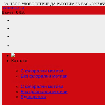
ЗА НАС Е УДОВОЛСТВИЕ ДА РАБОТИМ ЗА ВАС - 0897 858 80
ЗАВИВКАТА
Валута
€
ЛВ.
Каталог
Единично спално бельо
С флорални мотиви
Без флорални мотиви
Двойно спално бельо
С флорални мотиви
Без флорални мотиви
Едноцветни
Младежка серия