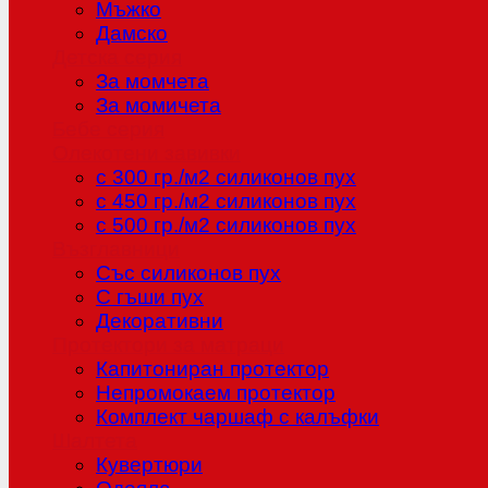
Мъжко
Дамско
Детска серия
За момчета
За момичета
Бебе серия
Олекотени завивки
с 300 гр./м2 силиконов пух
с 450 гр./м2 силиконов пух
с 500 гр./м2 силиконов пух
Възглавници
Със силиконов пух
С гъши пух
Декоративни
Протектори за матраци
Капитониран протектор
Непромокаем протектор
Комплект чаршаф с калъфки
Шалтета
Кувертюри