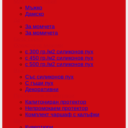
Младежка серия
Мъжко
Дамско
Детска серия
За момчета
За момичета
Бебе серия
Олекотени завивки
с 300 гр./м2 силиконов пух
с 450 гр./м2 силиконов пух
с 500 гр./м2 силиконов пух
Възглавници
Със силиконов пух
С гъши пух
Декоративни
Протектори за матраци
Капитониран протектор
Непромокаем протектор
Комплект чаршаф с калъфки
Шалтета
Кувертюри