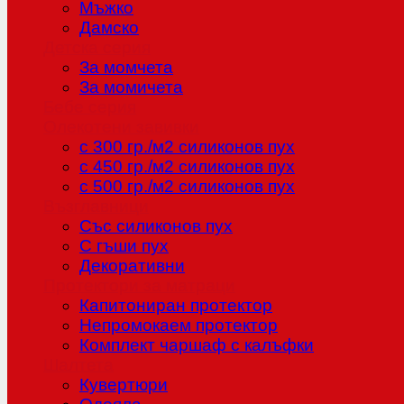
Мъжко
Дамско
Детска серия
За момчета
За момичета
Бебе серия
Олекотени завивки
с 300 гр./м2 силиконов пух
с 450 гр./м2 силиконов пух
с 500 гр./м2 силиконов пух
Възглавници
Със силиконов пух
С гъши пух
Декоративни
Протектори за матраци
Капитониран протектор
Непромокаем протектор
Комплект чаршаф с калъфки
Шалтета
Кувертюри