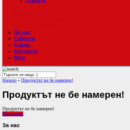
Одеяла
Халати
Хавлиени кърпи
Чаршафи с ластик
Покривки за маса
За нас
Оферти
Mарки
Контакти
Blog
Начало
»
Продуктът не бе намерен!
Продуктът не бе намерен!
Продуктът не бе намерен!
Продължи
За нас