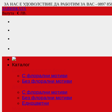
ЗА НАС Е УДОВОЛСТВИЕ ДА РАБОТИМ ЗА ВАС - 0897 858 80
ЗАВИВКАТА
Валута
€
ЛВ.
Каталог
Единично спално бельо
С флорални мотиви
Без флорални мотиви
Двойно спално бельо
С флорални мотиви
Без флорални мотиви
Едноцветни
Младежка серия