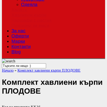
Одеяла
Халати
Хавлиени кърпи
Чаршафи с ластик
Покривки за маса
За нас
Оферти
Mарки
Контакти
Blog
Начало
»
Комплект хавлиени кърпи ПЛОДОВЕ
Комплект хавлиени кърпи
ПЛОДОВЕ
Код на продукта:
KK16