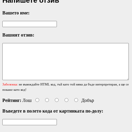
Напишете отзив
Вашето име:
Вашият отзив:
Забележка:
не въвеждайте HTML код, тъй като той няма да бъде интерпретиран, а ще се
покаже като код!
Рейтинг:
Лош
Добър
Въведете в полето кода от картинката по-долу: