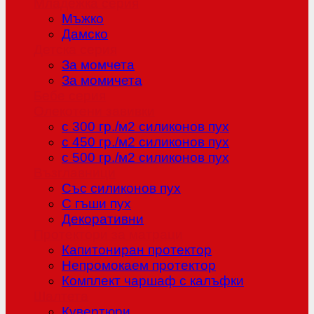
Младежка серия
Мъжко
Дамско
Детска серия
За момчета
За момичета
Бебе серия
Олекотени завивки
с 300 гр./м2 силиконов пух
с 450 гр./м2 силиконов пух
с 500 гр./м2 силиконов пух
Възглавници
Със силиконов пух
С гъши пух
Декоративни
Протектори за матраци
Капитониран протектор
Непромокаем протектор
Комплект чаршаф с калъфки
Шалтета
Кувертюри