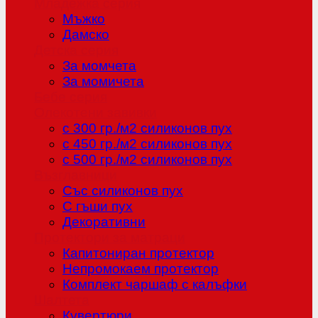
Младежка серия
Мъжко
Дамско
Детска серия
За момчета
За момичета
Бебе серия
Олекотени завивки
с 300 гр./м2 силиконов пух
с 450 гр./м2 силиконов пух
с 500 гр./м2 силиконов пух
Възглавници
Със силиконов пух
С гъши пух
Декоративни
Протектори за матраци
Капитониран протектор
Непромокаем протектор
Комплект чаршаф с калъфки
Шалтета
Кувертюри