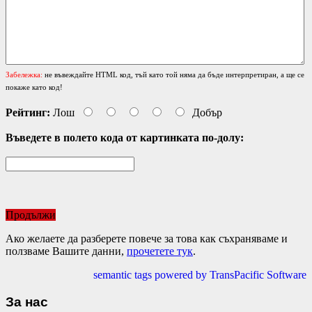
Забележка:
не въвеждайте HTML код, тъй като той няма да бъде интерпретиран, а ще се
покаже като код!
Рейтинг:
Лош
Добър
Въведете в полето кода от картинката по-долу:
Продължи
Ако желаете да разберете повече за това как съхраняваме и
ползваме Вашите данни,
прочетете тук
.
semantic tags powered by TransPacific Software
За нас