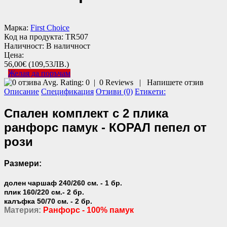
Марка:
First Choice
Код на продукта:
TR507
Наличност:
В наличност
Цена:
56,00€
(109,53ЛВ.)
Желая да поръчам
Avg. Rating:
0
|
0
Reviews
|
Напишете отзив
Описание
Спецификация
Отзиви (0)
Етикети:
Спален комплект с 2 плика
ранфорс памук - КОРАЛ пепел от
рози
Размери:
долен чаршаф 240/260 см. - 1 бр.
плик 160/220 см.- 2 бр.
калъфка 50/70 см. - 2 бр.
Материя:
Ранфорс - 100% памук