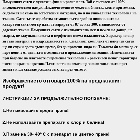
Памучният сатен е луксозен, фин и красив плат. Той е съставен от 100%
висококачествен памук. Изключителните мекота и блясък, които притежава,
се дължат не само на естествения материал, но и на уникалната технология на
тъкане. Сатенът се изработва от много гъсти двойни нишки, като на
квадратен сантиметър плат те варират от 87 до над 300, в зависимост от
дадената тъкан. Памучният сатен е изключително мек и нежен на допир, не
спарва, не задушава кожата и перфектно поема влажността. Характерно още
за тази материя е и издръжливостта й. Спалният комплект от памучен сатен
ще ви служи доста дълго време, без да промени вида си. Тъканта би могла да се
пере повече от два пъти в седмицата в продължение на години. Използваната
при багрене на платовете съвременна технология - реактивен печат, гарантира
чисти и красиви цветове.
Плътността на плата ще запази топлината през
зимата и ще създаде усещане за хлад през лятото.
Изображението отговаря 100% на предлагания
продукт!
ИНСТРУКЦИИ ЗА ПРОДЪЛЖИТЕЛНО ПОЛЗВАНЕ:
1.Не накисвайте преди пране!
2.Не използвайте препарати с хлор и белина!
3.Пране на 30- 40
º С с препарат за цветно пране!