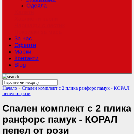
Одеяла
Халати
Хавлиени кърпи
Чаршафи с ластик
Покривки за маса
За нас
Оферти
Mарки
Контакти
Blog
Начало
»
Спален комплект с 2 плика ранфорс памук - КОРАЛ
пепел от рози
Спален комплект с 2 плика
ранфорс памук - КОРАЛ
пепел от рози