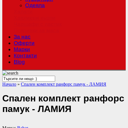
Одеяла
Халати
Хавлиени кърпи
Чаршафи с ластик
Покривки за маса
За нас
Оферти
Mарки
Контакти
Blog
Начало
»
Спален комплект ранфорс памук - ЛАМИЯ
Спален комплект ранфорс
памук - ЛАМИЯ
Марка:
Bahar