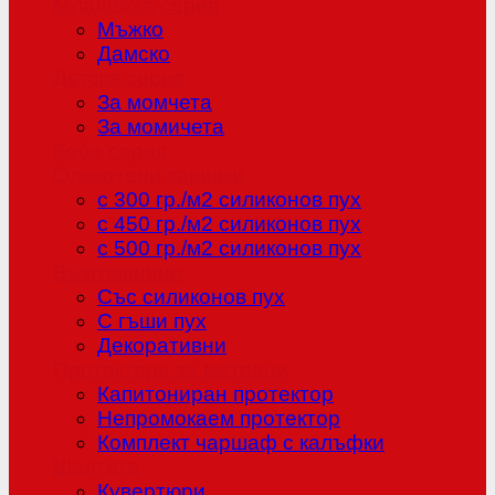
Младежка серия
Мъжко
Дамско
Детска серия
За момчета
За момичета
Бебе серия
Олекотени завивки
с 300 гр./м2 силиконов пух
с 450 гр./м2 силиконов пух
с 500 гр./м2 силиконов пух
Възглавници
Със силиконов пух
С гъши пух
Декоративни
Протектори за матраци
Капитониран протектор
Непромокаем протектор
Комплект чаршаф с калъфки
Шалтета
Кувертюри