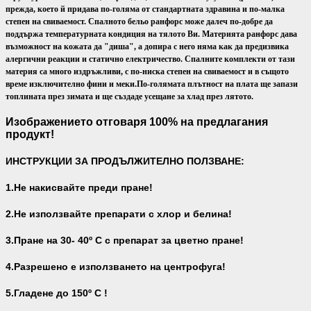
прежда, което й придава по-голяма от стандартната здравина и по-малка
степен на свиваемост. Спалното бельо ранфорс може далеч по-добре да
поддържа температурната кондиция на тялото Ви.
Материята ранфорс дава
възможност на кожата да "диша", а допира с него няма как да предизвика
алергични реакции и статично електричество. Спалните комплекти от тази
материя са много издръжливи, с по-ниска степен на свиваемост и в същото
време изключително фини и меки.
По-голямата плътност на плата ще запази
топлината през зимата и ще създаде усещане за хлад през лятото.
Изображението отговаря 100% на предлагания
продукт!
ИНСТРУКЦИИ ЗА ПРОДЪЛЖИТЕЛНО ПОЛЗВАНЕ:
1.Не накисвайте преди пране!
2.Не използвайте препарати с хлор и белина!
3.Пране на 30- 40
º С с препарат за цветно пране!
4.Разрешено е използването на центрофуга!
5.Гладене до 150º С !