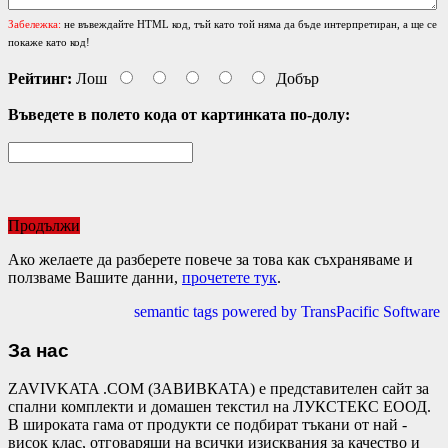
Забележка:
не въвеждайте HTML код, тъй като той няма да бъде интерпретиран, а ще се
покаже като код!
Рейтинг:
Лош
Добър
Въведете в полето кода от картинката по-долу:
Продължи
Ако желаете да разберете повече за това как съхраняваме и
ползваме Вашите данни,
прочетете тук
.
semantic tags powered by TransPacific Software
За нас
ZAVIVKATA .COM (ЗАВИВКАТА) е представителен сайт за
спални комплекти и домашен текстил на ЛУКСТЕКС ЕООД.
В широката гама от продукти се подбират тъкани от най -
висок клас, отговарящи на всички изисквания за качество и