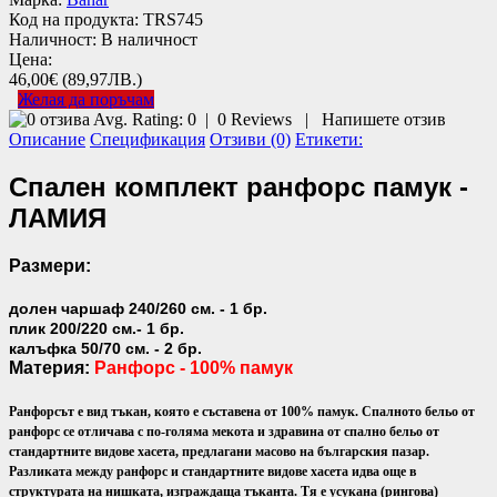
Код на продукта:
TRS745
Наличност:
В наличност
Цена:
46,00€
(89,97ЛВ.)
Желая да поръчам
Avg. Rating:
0
|
0
Reviews
|
Напишете отзив
Описание
Спецификация
Отзиви (0)
Етикети:
Спален комплект ранфорс памук -
ЛАМИЯ
Размери:
долен чаршаф 240/260 см. - 1 бр.
плик 200/220 см.- 1 бр.
калъфка 50/70 см. - 2 бр.
Материя:
Ранфорс - 100% памук
Ранфорсът е вид тъкан, която е съставена от 100% памук. Спалното бельо от
ранфорс се отличава с по-голяма мекота и здравина от спално бельо от
стандартните видове хасета, предлагани масово на българския пазар.
Разликата между ранфорс и стандартните видове хасета идва още в
структурата на нишката, изграждаща тъканта. Тя е усукана (рингова)