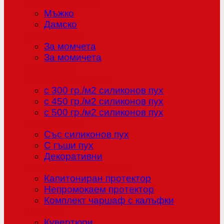
Младежка серия
Мъжко
Дамско
Детска серия
За момчета
За момичета
Бебе серия
Олекотени завивки
с 300 гр./м2 силиконов пух
с 450 гр./м2 силиконов пух
с 500 гр./м2 силиконов пух
Възглавници
Със силиконов пух
С гъши пух
Декоративни
Протектори за матраци
Капитониран протектор
Непромокаем протектор
Комплект чаршаф с калъфки
Шалтета
Кувертюри