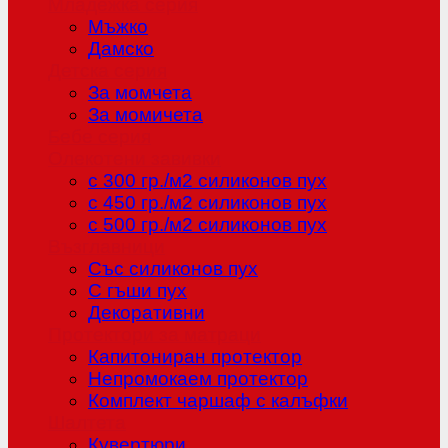
Младежка серия
Мъжко
Дамско
Детска серия
За момчета
За момичета
Бебе серия
Олекотени завивки
с 300 гр./м2 силиконов пух
с 450 гр./м2 силиконов пух
с 500 гр./м2 силиконов пух
Възглавници
Със силиконов пух
С гъши пух
Декоративни
Протектори за матраци
Капитониран протектор
Непромокаем протектор
Комплект чаршаф с калъфки
Шалтета
Кувертюри