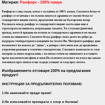
Материя:
Ранфорс - 100% памук
Ранфорсът е вид тъкан, която е съставена от 100% памук. Спалното бельо от
ранфорс се отличава с по-голяма мекота и здравина от спално бельо от
стандартните видове хасета, предлагани масово на българския пазар.
Разликата между ранфорс и стандартните видове хасета идва още в
структурата на нишката, изграждаща тъканта. Тя е усукана (рингова)
прежда, което й придава по-голяма от стандартната здравина и по-малка
степен на свиваемост. Спалното бельо ранфорс може далеч по-добре да
поддържа температурната кондиция на тялото Ви.
Материята ранфорс дава
възможност на кожата да "диша", а допира с него няма как да предизвика
алергични реакции и статично електричество. Спалните комплекти от тази
материя са много издръжливи, с по-ниска степен на свиваемост и в същото
време изключително фини и меки.
По-голямата плътност на плата ще запази
топлината през зимата и ще създаде усещане за хлад през лятото.
Изображението отговаря 100% на предлагания
продукт!
ИНСТРУКЦИИ ЗА ПРОДЪЛЖИТЕЛНО ПОЛЗВАНЕ:
1.Не накисвайте преди пране!
2.Не използвайте препарати с хлор и белина!