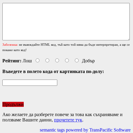
Забележка:
не въвеждайте HTML код, тъй като той няма да бъде интерпретиран, а ще се
покаже като код!
Рейтинг:
Лош
Добър
Въведете в полето кода от картинката по-долу:
Продължи
Ако желаете да разберете повече за това как съхраняваме и
ползваме Вашите данни,
прочетете тук
.
semantic tags powered by TransPacific Software