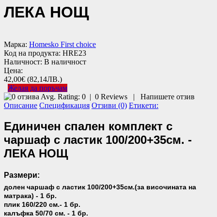
ЛЕКА НОЩ
Марка:
Homesko First choice
Код на продукта:
HRE23
Наличност:
В наличност
Цена:
42,00€
(82,14ЛВ.)
Желая да поръчам
Avg. Rating:
0
|
0
Reviews
|
Напишете отзив
Описание
Спецификация
Отзиви (0)
Етикети:
Единичен спален комплект с
чаршаф с ластик 100/200+35см. -
ЛЕКА НОЩ
Размери:
долен чаршаф с ластик 100/200+35см.(за височината на
матрака) - 1 бр.
плик 160/220 см.- 1 бр.
калъфка 50/70 см. - 1 бр.