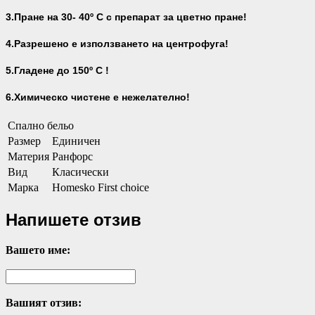
3.Пране на 30- 40
º С с препарат за цветно пране!
4.Разрешено е използването на центрофуга!
5.Гладене до 150º С !
6.Химическо чистене е нежелателно!
Спално бельо
Размер
Единичен
Материя
Ранфорс
Вид
Класически
Марка
Homesko First choice
Напишете отзив
Вашето име:
Вашият отзив: