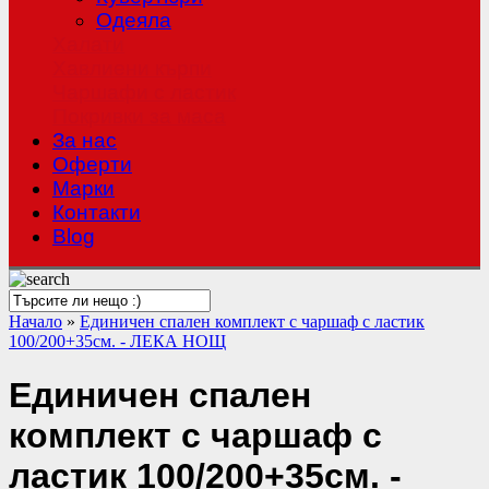
Одеяла
Халати
Хавлиени кърпи
Чаршафи с ластик
Покривки за маса
За нас
Оферти
Mарки
Контакти
Blog
Начало
»
Единичен спален комплект с чаршаф с ластик
100/200+35см. - ЛЕКА НОЩ
Единичен спален
комплект с чаршаф с
ластик 100/200+35см. -