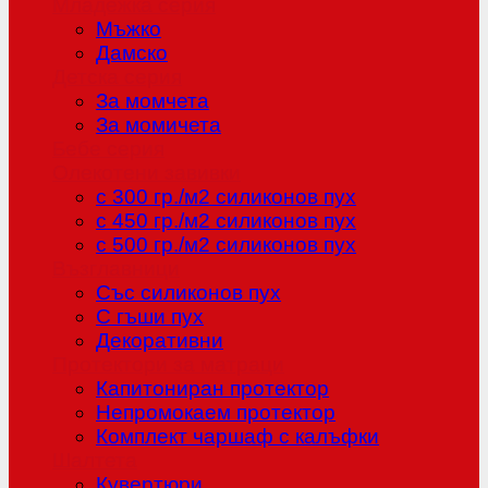
Младежка серия
Мъжко
Дамско
Детска серия
За момчета
За момичета
Бебе серия
Олекотени завивки
с 300 гр./м2 силиконов пух
с 450 гр./м2 силиконов пух
с 500 гр./м2 силиконов пух
Възглавници
Със силиконов пух
С гъши пух
Декоративни
Протектори за матраци
Капитониран протектор
Непромокаем протектор
Комплект чаршаф с калъфки
Шалтета
Кувертюри