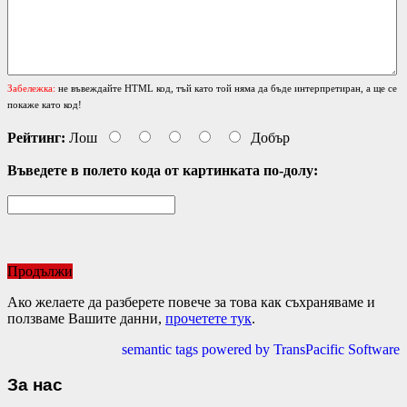
Забележка:
не въвеждайте HTML код, тъй като той няма да бъде интерпретиран, а ще се
покаже като код!
Рейтинг:
Лош
Добър
Въведете в полето кода от картинката по-долу:
Продължи
Ако желаете да разберете повече за това как съхраняваме и
ползваме Вашите данни,
прочетете тук
.
semantic tags powered by TransPacific Software
За нас