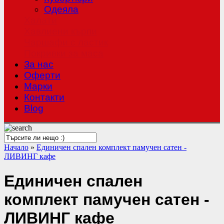
Одеяла
Халати
Хавлиени кърпи
Чаршафи с ластик
Покривки за маса
За нас
Оферти
Mарки
Контакти
Blog
Начало
»
Единичен спален комплект памучен сатен -
ЛИВИНГ кафе
Единичен спален
комплект памучен сатен -
ЛИВИНГ кафе