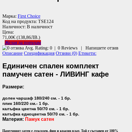
Марка:
First Choice
Код на продукта:
TSE124
Наличност:
В наличност
Цена:
71,00€
(138,86ЛВ.)
Желая да поръчам
Avg. Rating:
0
|
0
Reviews
|
Напишете отзив
Описание
Спецификация
Отзиви (0)
Етикети:
Единичен спален комплект
памучен сатен - ЛИВИНГ кафе
Размери:
долен чаршаф 180/240 см. - 1 бр.
плик 160/220 см.- 1 бр.
калъфка цветна 50/70 см. - 1 бр.
калъфка едноцветна 50/70 см. - 1 бр.
Материя:
Памук сатен
Памучният сатен е луксозен, фин и красив плат. Той е съставен от 100%