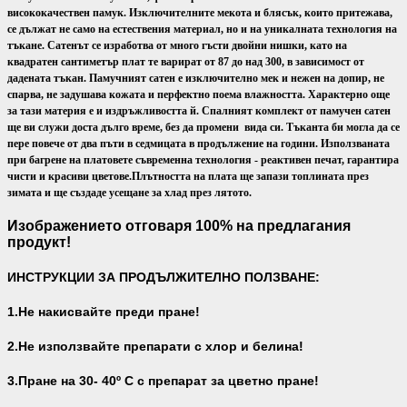
висококачествен памук. Изключителните мекота и блясък, които притежава,
се дължат не само на естествения материал, но и на уникалната технология на
тъкане. Сатенът се изработва от много гъсти двойни нишки, като на
квадратен сантиметър плат те варират от 87 до над 300, в зависимост от
дадената тъкан. Памучният сатен е изключително мек и нежен на допир, не
спарва, не задушава кожата и перфектно поема влажността. Характерно още
за тази материя е и издръжливостта й. Спалният комплект от памучен сатен
ще ви служи доста дълго време, без да промени вида си. Тъканта би могла да се
пере повече от два пъти в седмицата в продължение на години. Използваната
при багрене на платовете съвременна технология - реактивен печат, гарантира
чисти и красиви цветове.
Плътността на плата ще запази топлината през
зимата и ще създаде усещане за хлад през лятото.
Изображението отговаря 100% на предлагания
продукт!
ИНСТРУКЦИИ ЗА ПРОДЪЛЖИТЕЛНО ПОЛЗВАНЕ:
1.Не накисвайте преди пране!
2.Не използвайте препарати с хлор и белина!
3.Пране на 30- 40
º С с препарат за цветно пране!