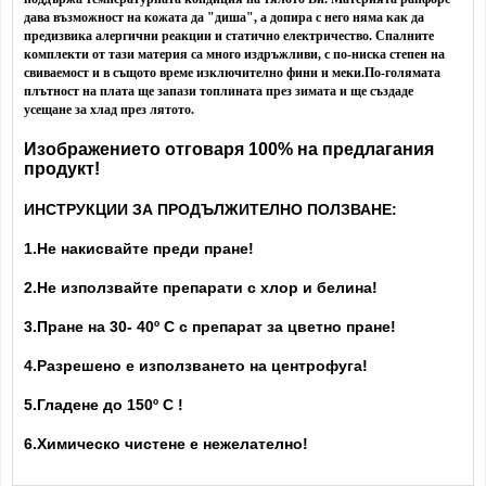
дава възможност на кожата да "диша", а допира с него няма как да
предизвика алергични реакции и статично електричество. Спалните
комплекти от тази материя са много издръжливи, с по-ниска степен на
свиваемост и в същото време изключително фини и меки.
По-голямата
плътност на плата ще запази топлината през зимата и ще създаде
усещане за хлад през лятото.
Изображението отговаря 100% на предлагания
продукт!
ИНСТРУКЦИИ ЗА ПРОДЪЛЖИТЕЛНО ПОЛЗВАНЕ:
1.Не накисвайте преди пране!
2.Не използвайте препарати с хлор и белина!
3.Пране на 30- 40
º С с препарат за цветно пране!
4.Разрешено е използването на центрофуга!
5.Гладене до 150º С !
6.Химическо чистене е нежелателно!