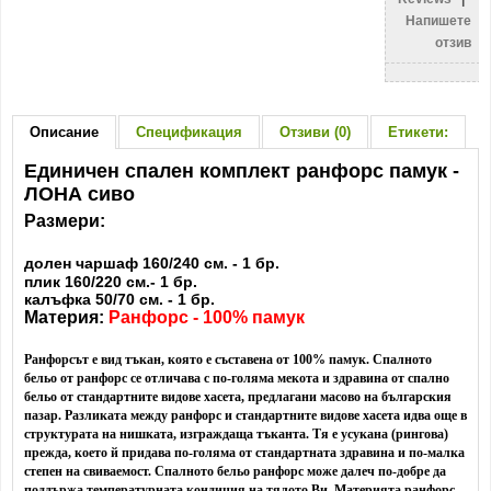
Напишете
отзив
Описание
Спецификация
Отзиви (0)
Етикети:
Единичен спален комплект ранфорс памук -
ЛОНА сиво
Размери:
долен чаршаф 160/240 см. - 1 бр.
плик 160/220 см.- 1 бр.
калъфка 50/70 см. - 1 бр.
Материя:
Ранфорс - 100% памук
Ранфорсът е вид тъкан, която е съставена от 100% памук. Спалното
бельо от ранфорс се отличава с по-голяма мекота и здравина от спално
бельо от стандартните видове хасета, предлагани масово на българския
пазар. Разликата между ранфорс и стандартните видове хасета идва още в
структурата на нишката, изграждаща тъканта. Тя е усукана (рингова)
прежда, което й придава по-голяма от стандартната здравина и по-малка
степен на свиваемост. Спалното бельо ранфорс може далеч по-добре да
поддържа температурната кондиция на тялото Ви.
Материята ранфорс