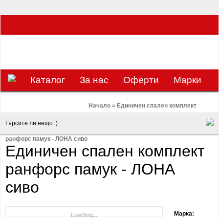
ЗА НАС Е УДОВОЛСТВИЕ ДА РАБОТИМ ЗА ВАС - 0897 858 804 / 0988 393
133
€
ЛВ.
ЗАВИВКАТА
ВАЛУТА
Каталог
За нас
Оферти
Mарки
Контакти
Blog
Начало
»
Единичен спален комплект
ранфорс памук - ЛОНА сиво
Единичен спален комплект
ранфорс памук - ЛОНА
сиво
Марка:
Loading...