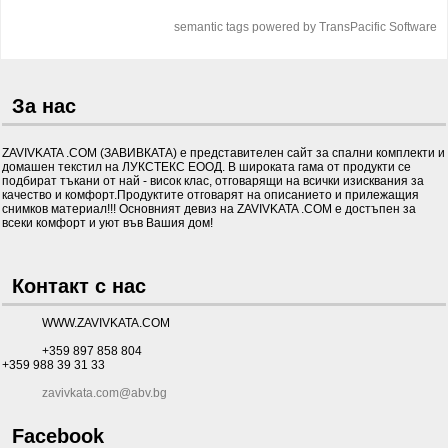
semantic tags powered by TransPacific Software
За нас
ZAVIVKATA .COM (ЗАВИВКАТА) е представителен сайт за спални комплекти и
домашен текстил на ЛУКСТЕКС ЕООД. В широката гама от продукти се
подбират тъкани от най - висок клас, отговарящи на всички изисквания за
качество и комфорт.Продуктите отговарят на описанието и прилежащия
снимков материал!!! Основният девиз на ZAVIVKATA .COM е достъпен за
всеки комфорт и уют във Вашия дом!
Контакт с нас
WWW.ZAVIVKATA.COM
+359 897 858 804
+359 988 39 31 33
zavivkata.com@abv.bg
Facebook