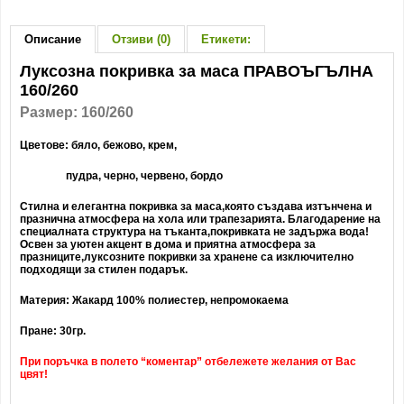
Описание
Отзиви (0)
Етикети:
Луксозна покривка за маса ПРАВОЪГЪЛНА
160/260
Размер: 160/260
Цветове: бяло, бежово, крем,
пудра, черно, червено, бордо
Стилна и елегантна покривка за маса,която създава изтънчена и
празнична атмосфера на хола или трапезарията. Благодарение на
специалната структура на тъканта,покривката не задържа вода!
Освен за уютен акцент в дома и приятна атмосфера за
празниците,луксозните покривки за хранене са изключително
подходящи за стилен подарък.
Материя: Жакард 100% полиестер, непромокаема
Пране: 30гр.
При поръчка в полето “коментар” отбележете желания от Вас
цвят!