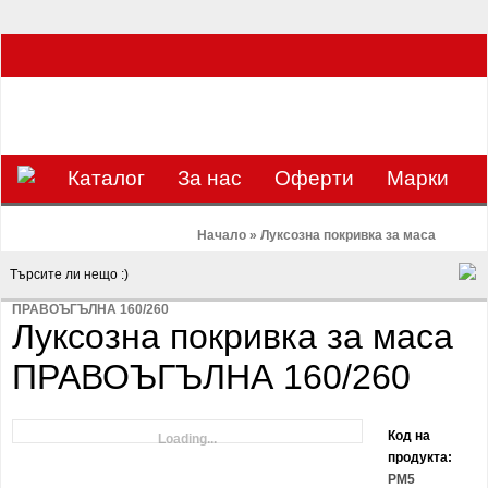
ЗА НАС Е УДОВОЛСТВИЕ ДА РАБОТИМ ЗА ВАС - 0897 858 804 / 0988 393
133
€
ЛВ.
ЗАВИВКАТА
ВАЛУТА
Каталог
За нас
Оферти
Mарки
Контакти
Blog
Начало
»
Луксозна покривка за маса
ПРАВОЪГЪЛНА 160/260
Луксозна покривка за маса
ПРАВОЪГЪЛНА 160/260
Код на
Loading...
продукта:
PM5