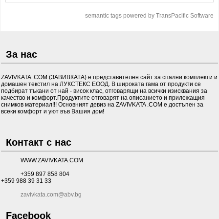
semantic tags powered by TransPacific Software
За нас
ZAVIVKATA .COM (ЗАВИВКАТА) е представителен сайт за спални комплекти и
домашен текстил на ЛУКСТЕКС ЕООД. В широката гама от продукти се
подбират тъкани от най - висок клас, отговарящи на всички изисквания за
качество и комфорт.Продуктите отговарят на описанието и прилежащия
снимков материал!!! Основният девиз на ZAVIVKATA .COM е достъпен за
всеки комфорт и уют във Вашия дом!
Контакт с нас
WWW.ZAVIVKATA.COM
+359 897 858 804
+359 988 39 31 33
zavivkata.com@abv.bg
Facebook