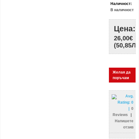
Наличност:
В наличност
Цена:
26,00€
(50,85ЛВ
Желая да
поръчам
Avg.
Rating:
0
|
0
Reviews
|
Напишете
отзив