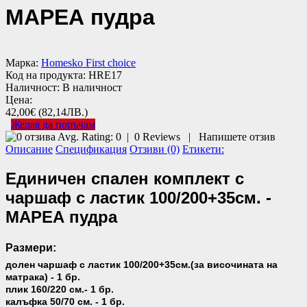
МАРЕА пудра
Марка:
Homesko First choice
Код на продукта:
HRE17
Наличност:
В наличност
Цена:
42,00€
(82,14ЛВ.)
Желая да поръчам
Avg. Rating:
0
|
0
Reviews
|
Напишете отзив
Описание
Спецификация
Отзиви (0)
Етикети:
Единичен спален комплект с
чаршаф с ластик 100/200+35см. -
МАРЕА пудра
Размери:
долен чаршаф с ластик 100/200+35см.(за височината на
матрака) - 1 бр.
плик 160/220 см.- 1 бр.
калъфка 50/70 см. - 1 бр.