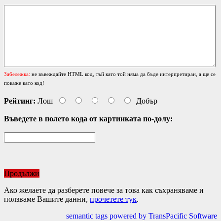
Забележка:
не въвеждайте HTML код, тъй като той няма да бъде интерпретиран, а ще се
покаже като код!
Рейтинг:
Лош
Добър
Въведете в полето кода от картинката по-долу:
Продължи
Ако желаете да разберете повече за това как съхраняваме и
ползваме Вашите данни,
прочетете тук
.
semantic tags powered by TransPacific Software