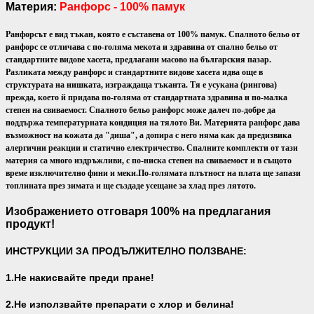
Материя:
Ранфорс - 100% памук
Ранфорсът е вид тъкан, която е съставена от 100% памук. Спалното бельо от
ранфорс се отличава с по-голяма мекота и здравина от спално бельо от
стандартните видове хасета, предлагани масово на българския пазар.
Разликата между ранфорс и стандартните видове хасета идва още в
структурата на нишката, изграждаща тъканта. Тя е усукана (рингова)
прежда, което й придава по-голяма от стандартната здравина и по-малка
степен на свиваемост. Спалното бельо ранфорс може далеч по-добре да
поддържа температурната кондиция на тялото Ви.
Материята ранфорс дава
възможност на кожата да "диша", а допира с него няма как да предизвика
алергични реакции и статично електричество. Спалните комплекти от тази
материя са много издръжливи, с по-ниска степен на свиваемост и в същото
време изключително фини и меки.
По-голямата плътност на плата ще запази
топлината през зимата и ще създаде усещане за хлад през лятото.
Изображението отговаря 100% на предлагания
продукт!
ИНСТРУКЦИИ ЗА ПРОДЪЛЖИТЕЛНО ПОЛЗВАНЕ:
1.Не накисвайте преди пране!
2.Не използвайте препарати с хлор и белина!