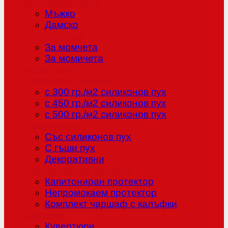
Младежка серия
Мъжко
Дамско
Детска серия
За момчета
За момичета
Бебе серия
Олекотени завивки
с 300 гр./м2 силиконов пух
с 450 гр./м2 силиконов пух
с 500 гр./м2 силиконов пух
Възглавници
Със силиконов пух
С гъши пух
Декоративни
Протектори за матраци
Капитониран протектор
Непромокаем протектор
Комплект чаршаф с калъфки
Шалтета
Кувертюри