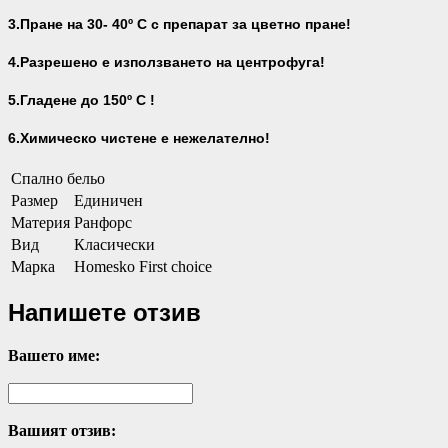
3.Пране на 30- 40
º С с препарат за цветно пране!
4.Разрешено е използването на центрофуга!
5.Гладене до 150º С !
6.Химическо чистене е нежелателно!
Спално бельо
Размер
Единичен
Материя
Ранфорс
Вид
Класически
Марка
Homesko First choice
Напишете отзив
Вашето име:
Вашият отзив: