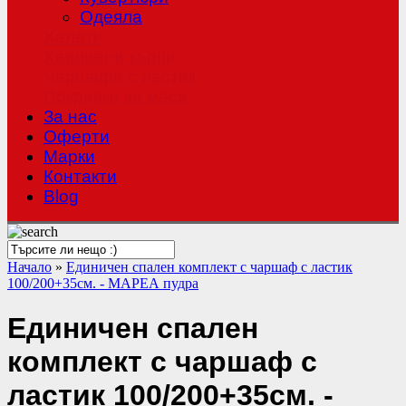
Одеяла
Халати
Хавлиени кърпи
Чаршафи с ластик
Покривки за маса
За нас
Оферти
Mарки
Контакти
Blog
Начало
»
Единичен спален комплект с чаршаф с ластик
100/200+35см. - МАРЕА пудра
Единичен спален
комплект с чаршаф с
ластик 100/200+35см. -