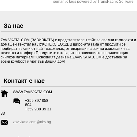
semantic tags powered by TransPacific Software
За нас
ZAVIVKATA .COM (ЗАВИВКАТА) е представителен сайт за спални комплекти и
домашен текстил на ЛУКСТЕКС ЕООД. В широката гама от продукти се
подбират тъкани от най - висок клас, отговарящи на всички изисквания за
качество и комфорт.Продуктите отговарят на описанието и прилежащия
снимков материал!!! Основният девиз на ZAVIVKATA .COM е достъпен за
всеки комфорт и уют във Вашия дом!
Контакт с нас
WWW.ZAVIVKATA.COM
+359 897 858
804
+359 988 39 31
33
zavivkata.com@abv.bg