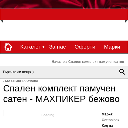
ЗА НАС Е УДОВОЛСТВИЕ ДА РАБОТИМ ЗА ВАС - 0897 858 804 / 0988 393
133
€
ЛВ.
ЗАВИВКАТА
ВАЛУТА
Каталог
За нас
Оферти
Mарки
Контакти
Blog
Начало
»
Спален комплект памучен сатен
- МАХПИКЕР бежово
Спален комплект памучен
сатен - МАХПИКЕР бежово
Марка:
Loading...
Cotton box
Код на