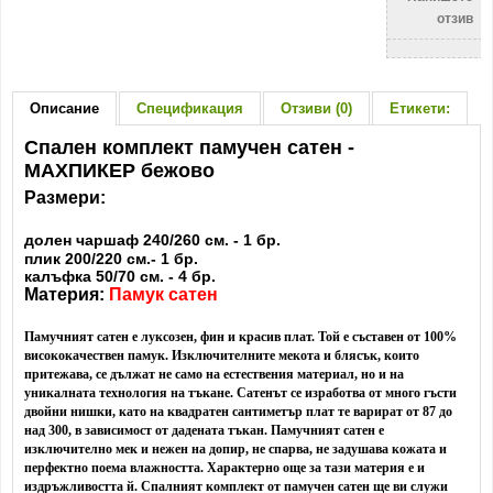
отзив
Описание
Спецификация
Отзиви (0)
Етикети:
Спален комплект памучен сатен -
МАХПИКЕР бежово
Размери:
долен чаршаф 240/260 см. - 1 бр.
плик 200/220 см.- 1 бр.
калъфка 50/70 см. - 4 бр.
Материя:
Памук сатен
Памучният сатен е луксозен, фин и красив плат. Той е съставен от 100%
висококачествен памук. Изключителните мекота и блясък, които
притежава, се дължат не само на естествения материал, но и на
уникалната технология на тъкане. Сатенът се изработва от много гъсти
двойни нишки, като на квадратен сантиметър плат те варират от 87 до
над 300, в зависимост от дадената тъкан. Памучният сатен е
изключително мек и нежен на допир, не спарва, не задушава кожата и
перфектно поема влажността. Характерно още за тази материя е и
издръжливостта й. Спалният комплект от памучен сатен ще ви служи