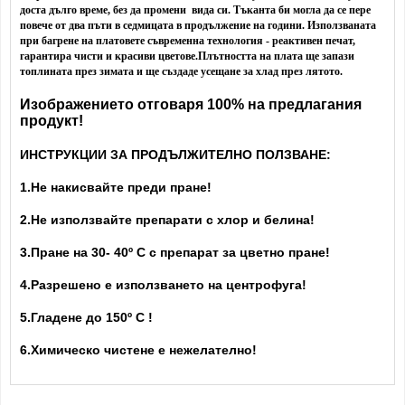
доста дълго време, без да промени вида си. Тъканта би могла да се пере
повече от два пъти в седмицата в продължение на години. Използваната
при багрене на платовете съвременна технология - реактивен печат,
гарантира чисти и красиви цветове.
Плътността на плата ще запази
топлината през зимата и ще създаде усещане за хлад през лятото.
Изображението отговаря 100% на предлагания
продукт!
ИНСТРУКЦИИ ЗА ПРОДЪЛЖИТЕЛНО ПОЛЗВАНЕ:
1.Не накисвайте преди пране!
2.Не използвайте препарати с хлор и белина!
3.Пране на 30- 40
º С с препарат за цветно пране!
4.Разрешено е използването на центрофуга!
5.Гладене до 150º С !
6.Химическо чистене е нежелателно!