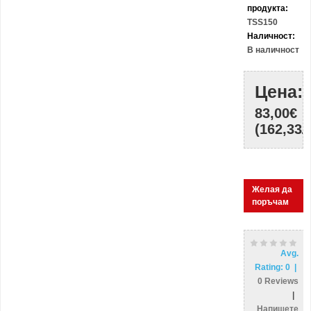
продукта:
TSS150
Наличност:
В наличност
Цена:
83,00€
(162,33Л
Желая да
поръчам
Avg.
Rating:
0
|
0
Reviews
|
Напишете