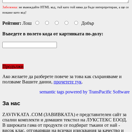
Забележка:
не въвеждайте HTML код, тъй като той няма да бъде интерпретиран, а ще се
покаже като код!
Рейтинг:
Лош
Добър
Въведете в полето кода от картинката по-долу:
Продължи
Ако желаете да разберете повече за това как съхраняваме и
ползваме Вашите данни,
прочетете тук
.
semantic tags powered by TransPacific Software
За нас
ZAVIVKATA .COM (ЗАВИВКАТА) е представителен сайт за
спални комплекти и домашен текстил на ЛУКСТЕКС ЕООД.
В широката гама от продукти се подбират тъкани от най -
висок клас, отговарящи на всички изисквания за качество и