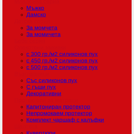
Младежка серия
Мъжко
Дамско
Детска серия
За момчета
За момичета
Бебе серия
Олекотени завивки
с 300 гр./м2 силиконов пух
с 450 гр./м2 силиконов пух
с 500 гр./м2 силиконов пух
Възглавници
Със силиконов пух
С гъши пух
Декоративни
Протектори за матраци
Капитониран протектор
Непромокаем протектор
Комплект чаршаф с калъфки
Шалтета
Кувертюри