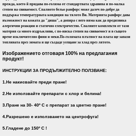
прежда, което й придава по-голяма от стандартната здравина и по-малка
степен на свиваемост. Спалното бельо ранфорс може далеч по-добре да
поддържа температурната кондиция на тялото Ви.
Материята ранфорс дава
възможност на кожата да "диша", а допира с него няма как да предизвика
алергични реакции и статично електричество. Спалните комплекти от тази
материя са много издръжливи, с по-ниска степен на свиваемост и в същото
време изключително фини и меки.
По-голямата плътност на плата ще запази
топлината през зимата и ще създаде усещане за хлад през лятото.
Изображението отговаря 100% на предлагания
продукт!
ИНСТРУКЦИИ ЗА ПРОДЪЛЖИТЕЛНО ПОЛЗВАНЕ:
1.Не накисвайте преди пране!
2.Не използвайте препарати с хлор и белина!
3.Пране на 30- 40
º С с препарат за цветно пране!
4.Разрешено е използването на центрофуга!
5.Гладене до 150º С !