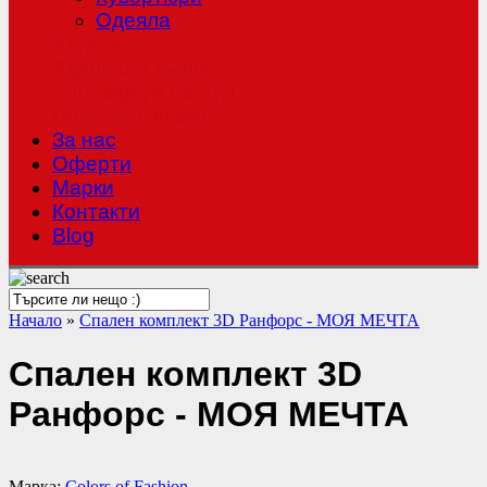
Одеяла
Халати
Хавлиени кърпи
Чаршафи с ластик
Покривки за маса
За нас
Оферти
Mарки
Контакти
Blog
Начало
»
Спален комплект 3D Ранфорс - МОЯ МЕЧТА
Спален комплект 3D
Ранфорс - МОЯ МЕЧТА
Марка:
Colors of Fashion