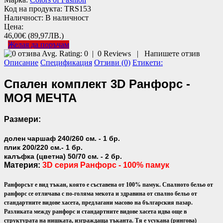
Код на продукта:
TRS153
Наличност:
В наличност
Цена:
46,00€
(89,97ЛВ.)
Желая да поръчам
Avg. Rating:
0
|
0
Reviews
|
Напишете отзив
Описание
Спецификация
Отзиви (0)
Етикети:
Спален комплект 3D Ранфорс -
МОЯ МЕЧТА
Размери:
долен чаршаф 240/260 см. - 1 бр.
плик 200/220 см.- 1 бр.
калъфка (цветна) 50/70 см. - 2 бр.
Материя:
3D серия
Ранфорс - 100% памук
Ранфорсът е вид тъкан, която е съставена от 100% памук. Спалното бельо от
ранфорс се отличава с по-голяма мекота и здравина от спално бельо от
стандартните видове хасета, предлагани масово на българския пазар.
Разликата между ранфорс и стандартните видове хасета идва още в
структурата на нишката, изграждаща тъканта. Тя е усукана (рингова)