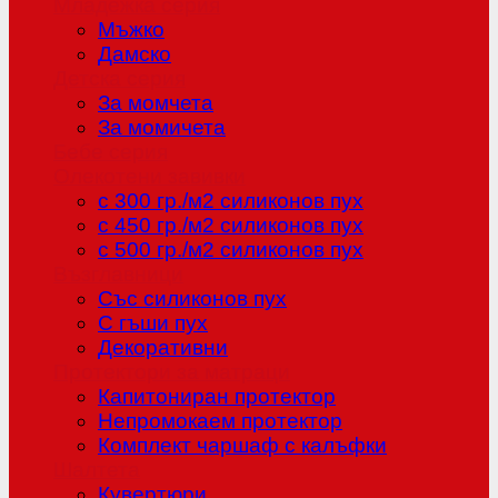
Младежка серия
Мъжко
Дамско
Детска серия
За момчета
За момичета
Бебе серия
Олекотени завивки
с 300 гр./м2 силиконов пух
с 450 гр./м2 силиконов пух
с 500 гр./м2 силиконов пух
Възглавници
Със силиконов пух
С гъши пух
Декоративни
Протектори за матраци
Капитониран протектор
Непромокаем протектор
Комплект чаршаф с калъфки
Шалтета
Кувертюри