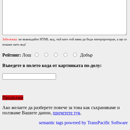
Забележка:
не въвеждайте HTML код, тъй като той няма да бъде интерпретиран, а ще се
покаже като код!
Рейтинг:
Лош
Добър
Въведете в полето кода от картинката по-долу:
Продължи
Ако желаете да разберете повече за това как съхраняваме и
ползваме Вашите данни,
прочетете тук
.
semantic tags powered by TransPacific Software