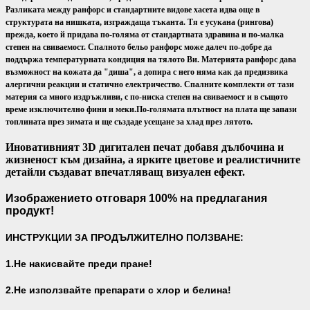
Разликата между ранфорс и стандартните видове хасета идва още в
структурата на нишката, изграждаща тъканта. Тя е усукана (рингова)
прежда, което й придава по-голяма от стандартната здравина и по-малка
степен на свиваемост. Спалното бельо ранфорс може далеч по-добре да
поддържа температурната кондиция на тялото Ви.
Материята ранфорс дава
възможност на кожата да "диша", а допира с него няма как да предизвика
алергични реакции и статично електричество. Спалните комплекти от тази
материя са много издръжливи, с по-ниска степен на свиваемост и в същото
време изключително фини и меки.
По-голямата плътност на плата ще запази
топлината през зимата и ще създаде усещане за хлад през лятото.
Иновативният 3D дигитален печат добавя дълбочина и
жизненост към дизайна, а ярките цветове и реалистичните
детайли създават впечатляващ визуален ефект.
Изображението отговаря 100% на предлагания
продукт!
ИНСТРУКЦИИ ЗА ПРОДЪЛЖИТЕЛНО ПОЛЗВАНЕ:
1.Не накисвайте преди пране!
2.Не използвайте препарати с хлор и белина!