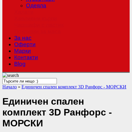
Одеяла
Халати
Хавлиени кърпи
Чаршафи с ластик
Покривки за маса
За нас
Оферти
Mарки
Контакти
Blog
Начало
»
Единичен спален комплект 3D Ранфорс - МОРСКИ
Единичен спален
комплект 3D Ранфорс -
МОРСКИ