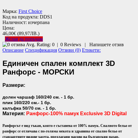
Марка:
First Choice
Код на продукта:
DDS1
Наличност:
изчерпана
Цена:
46,00€
(89,97ЛВ.)
Желая да поръчам
Avg. Rating:
0
|
0
Reviews
|
Напишете отзив
Описание
Спецификация
Отзиви (0)
Етикети:
Единичен спален комплект 3D
Ранфорс - МОРСКИ
Размери:
долен чаршаф 160/240 см. - 1 бр.
плик 160/220 см.- 1 бр.
калъфка 50/70 см. - 1 бр.
Материя:
Ранфорс-100% памук Exclusive 3D Digital
Ранфорсът е вид тъкан, която е съставена от 100% памук. Спалното бельо от
ранфорс се отличава с по-голяма мекота и здравина от спално бельо от
стандартните видове хасета, предлагани масово на българския пазар.