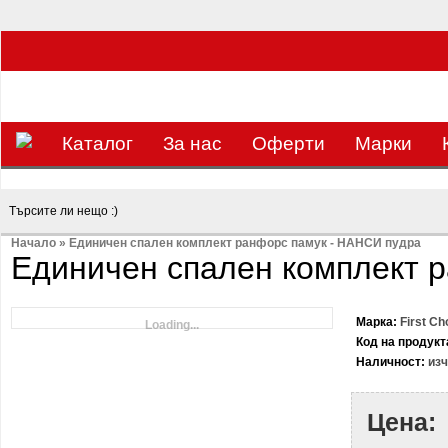
ЗА НАС Е УДОВОЛСТВИЕ ДА РАБОТИМ ЗА ВАС - 0897 858 804 / 0988 393 13
Каталог
За нас
Оферти
Mарки
Начало
»
Единичен спален комплект ранфорс памук - НАНСИ пудра
Единичен спален комплект 
Марка:
First Ch
Loading...
Код на продукт
Наличност:
изч
Цена: