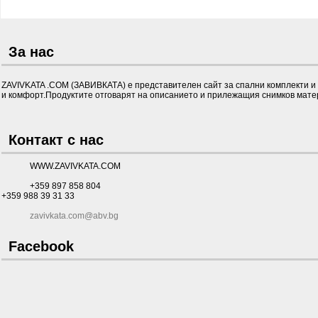
За нас
ZAVIVKATA .COM (ЗАВИВКАТА) е представителен сайт за спални комплекти и д
и комфорт.Продуктите отговарят на описанието и прилежащия снимков матер
Контакт с нас
WWW.ZAVIVKATA.COM
+359 897 858 804
+359 988 39 31 33
zavivkata.com@abv.bg
Facebook