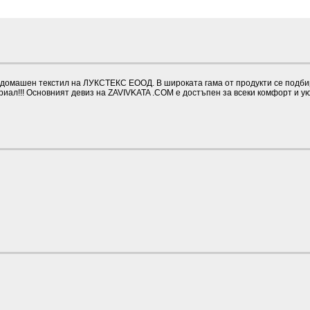
омашен текстил на ЛУКСТЕКС ЕООД. В широката гама от продукти се подбират
иал!!! Основният девиз на ZAVIVKATA .COM е достъпен за всеки комфорт и у