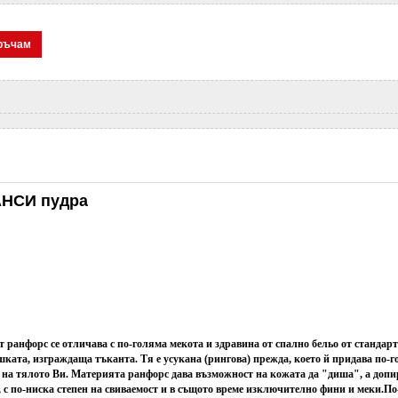
ръчам
АНСИ пудра
т ранфорс се отличава с по-голяма мекота и здравина от спално бельо от стандар
шката, изграждаща тъканта. Тя е усукана (рингова) прежда, което й придава по-г
 на тялото Ви.
Материята ранфорс дава възможност на кожата да "диша", а допир
с по-ниска степен на свиваемост и в същото време изключително фини и меки.
По