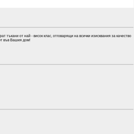
 тъкани от най - висок клас, отговарящи на всички изисквания за качество
ют във Вашия дом!