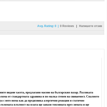
Avg. Rating:
0
|
0
Reviews
|
Напишете отзив
тните видове хасета, предлагани масово на българския пазар. Разликата
оляма от стандартната здравина и по-малка степен на свиваемост. Спалното
а с него няма как да предизвика алергични реакции и статично
-голямата плътност на плата ще запази топлината през зимата и ще