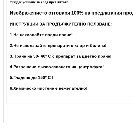
създаде усещане за хлад през лятото.
Изображението отговаря 100% на предлагания про
ИНСТРУКЦИИ ЗА ПРОДЪЛЖИТЕЛНО ПОЛЗВАНЕ:
1.Не накисвайте преди пране!
2.Не използвайте препарати с хлор и белина!
3.Пране на 30- 40
º С с препарат за цветно пране!
4.Разрешено е използването на центрофуга!
5.Гладене до 150º С !
6.Химическо чистене е нежелателно!