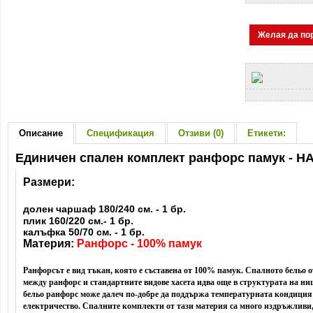
Желая да по
Описание
Спецификация
Отзиви (0)
Етикети:
Единичен спален комплект ранфорс памук - Н
Размери:
долен чаршаф 180/240 см. - 1 бр.
плик 160/220 см.- 1 бр.
калъфка 50/70 см. - 1 бр.
Материя:
Ранфорс - 100% памук
Ранфорсът е вид тъкан, която е съставена от 100% памук. Спалното бельо о
между ранфорс и стандартните видове хасета идва още в структурата на ни
бельо ранфорс може далеч по-добре да поддържа температурната кондиция
електричество. Спалните комплекти от тази материя са много издръжливи, 