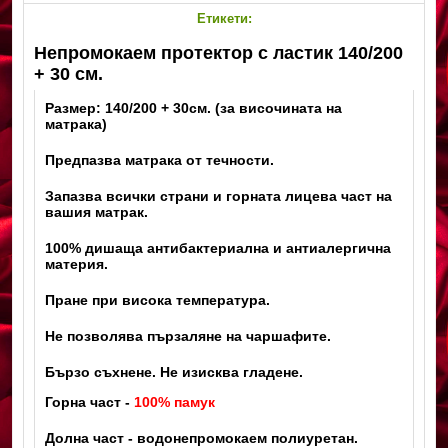
Етикети:
Непромокаем протектор с ластик 140/200
+ 30 см.
Размер: 140/200 + 30см. (за височината на
матрака)
Предпазва матрака от течности.
Запазва всички страни и горната лицева част на
вашия матрак.
100% дишаща антибактериална и антиалергична
материя.
Пране при висока температура.
Не позволява пързаляне на чаршафите.
Бързо съхнене. Не изисква гладене.
Горна част -
100% памук
Долна част - водонепромокаем полиуретан.