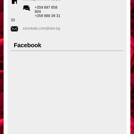
+359 897 858
804
+359 988 39 31
33
zavivkata.com@abv.bg
Facebook