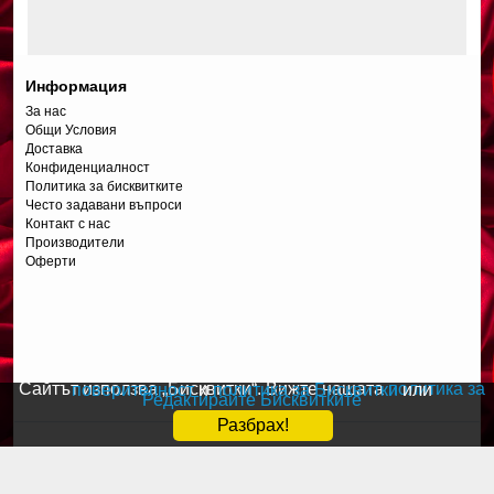
Информация
За нас
Общи Условия
Доставка
Конфиденциалност
Политика за бисквитките
Често задавани въпроси
Контакт с нас
Производители
Оферти
Сайтът използва „Бисквитки“. Вижте нашата
политика за поверителност
и
политика за Бисквитки
или
Редактирайте Бисквитките
Разбрах!