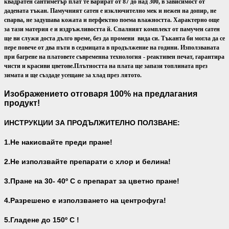
квадратен сантиметър плат те варират от 87 до над 300, в зависимост от
дадената тъкан. Памучният сатен е изключително мек и нежен на допир, не
спарва, не задушава кожата и перфектно поема влажността. Характерно още
за тази материя е и издръжливостта й. Спалният комплект от памучен сатен
ще ви служи доста дълго време, без да промени вида си. Тъканта би могла да се
пере повече от два пъти в седмицата в продължение на години. Използваната
при багрене на платовете съвременна технология - реактивен печат, гарантира
чисти и красиви цветове.
Плътността на плата ще запази топлината през
зимата и ще създаде усещане за хлад през лятото.
Изображението отговаря 100% на предлагания
продукт!
ИНСТРУКЦИИ ЗА ПРОДЪЛЖИТЕЛНО ПОЛЗВАНЕ:
1.Не накисвайте преди пране!
2.Не използвайте препарати с хлор и белина!
3.Пране на 30- 40
º С с препарат за цветно пране!
4.Разрешено е използването на центрофуга!
5.Гладене до 150º С !