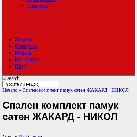
Одеяла
Халати
Хавлиени кърпи
Чаршафи с ластик
Покривки за маса
За нас
Оферти
Mарки
Контакти
Blog
Начало
»
Спален комплект памук сатен ЖАКАРД - НИКОЛ
Спален комплект памук
сатен ЖАКАРД - НИКОЛ
Марка:
First Choice