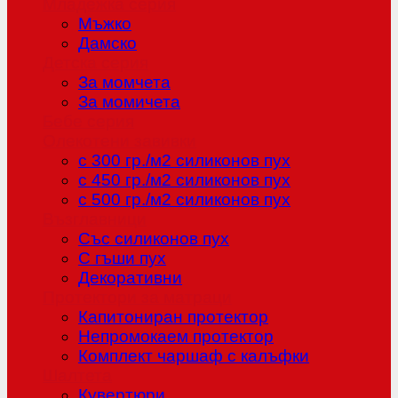
Младежка серия
Мъжко
Дамско
Детска серия
За момчета
За момичета
Бебе серия
Олекотени завивки
с 300 гр./м2 силиконов пух
с 450 гр./м2 силиконов пух
с 500 гр./м2 силиконов пух
Възглавници
Със силиконов пух
С гъши пух
Декоративни
Протектори за матраци
Капитониран протектор
Непромокаем протектор
Комплект чаршаф с калъфки
Шалтета
Кувертюри