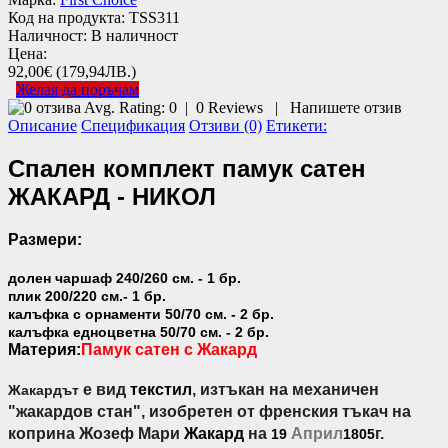
Код на продукта:
TSS311
Наличност:
В наличност
Цена:
92,00€
(179,94ЛВ.)
Желая да поръчам
Avg. Rating:
0
|
0
Reviews
|
Напишете отзив
Описание
Спецификация
Отзиви (0)
Етикети:
Спален комплект памук сатен
ЖАКАРД - НИКОЛ
Размери:
долен чаршаф 240/260 см. - 1 бр.
плик 200/220 см.- 1 бр.
калъфка с орнаменти 50/70 см. - 2 бр.
калъфка едноцветна 50/70 см. - 2 бр.
Материя:
Памук сатен с Жакард
е вид
текстил
, изтъкан на механичен
Жакардът
"жакардов стан", изобретен от френския тъкач на
коприна Жозеф Мари
Жакард
на
Април
г.
19
1805