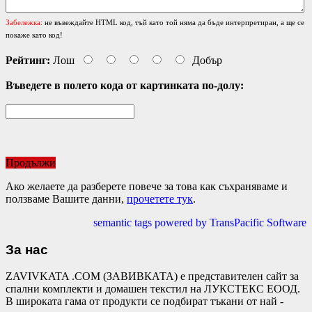
Забележка:
не въвеждайте HTML код, тъй като той няма да бъде интерпретиран, а ще се
покаже като код!
Рейтинг:
Лош
Добър
Въведете в полето кода от картинката по-долу:
Продължи
Ако желаете да разберете повече за това как съхраняваме и
ползваме Вашите данни,
прочетете тук
.
semantic tags powered by TransPacific Software
За нас
ZAVIVKATA .COM (ЗАВИВКАТА) е представителен сайт за
спални комплекти и домашен текстил на ЛУКСТЕКС ЕООД.
В широката гама от продукти се подбират тъкани от най -