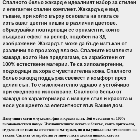
Спалното бельо жакард е идеалният избор за стилен
и елегантен спален комплект. Жакардъд е вид
тъкане, при който върху основата на плата се
изтъкават цветни нишки в различни цветове,
образувайки повтарявщи се орнаменти, които
създават ефект на релеф, подобен на 3Д
изображение. Жакардът може да бъде изтъкан от
различни по произход влакна. Спалните комплекти
жакард, които Ние предлагаме, са изработени от
100% естествени материи. Те са хипоалергенни,
подходящи за хора с чувствителна кожа. Спалното
бельо жакард поддържа свежест и комфорт през
целия сън. То е изключително здраво и устойчиво
при ежедневно използване. Спалното бельо от
жакард се характеризира с изящен стил и красота и
носи усещането за елегантност във Вашия дом.
Памучният сатен е луксозен, фин и красив плат. Той е съставен от 100%
висококачествен памук. Изключителните мекота и блясък, които притежава,
се дължат не само на естествения материал, но и на уникалната технология на
тъкане. Сатенът се изработва от много гъсти двойни нишки, като на