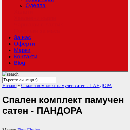
Одеяла
Халати
Хавлиени кърпи
Чаршафи с ластик
Покривки за маса
За нас
Оферти
Mарки
Контакти
Blog
Начало
»
Спален комплект памучен сатен - ПАНДОРА
Спален комплект памучен
сатен - ПАНДОРА
Марка:
First Choice