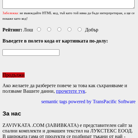
Забележка:
не въвеждайте HTML код, тъй като той няма да бъде интерпретиран, а ще се
покаже като код!
Рейтинг:
Лош
Добър
Въведете в полето кода от картинката по-долу:
Продължи
Ако желаете да разберете повече за това как съхраняваме и
ползваме Вашите данни,
прочетете тук
.
semantic tags powered by TransPacific Software
За нас
ZAVIVKATA .COM (ЗАВИВКАТА) е представителен сайт за
спални комплекти и домашен текстил на ЛУКСТЕКС ЕООД.
В широката гама от продукти се подбират тъкани от най -