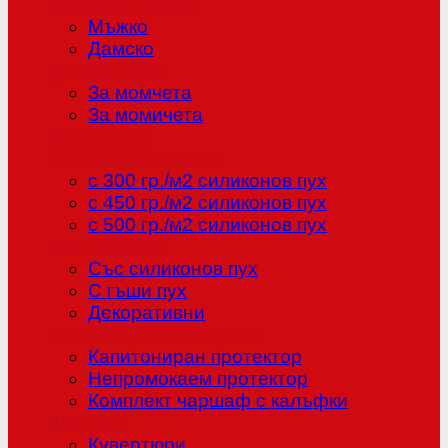
Младежка серия
Мъжко
Дамско
Детска серия
За момчета
За момичета
Бебе серия
Олекотени завивки
с 300 гр./м2 силиконов пух
с 450 гр./м2 силиконов пух
с 500 гр./м2 силиконов пух
Възглавници
Със силиконов пух
С гъши пух
Декоративни
Протектори за матраци
Капитониран протектор
Непромокаем протектор
Комплект чаршаф с калъфки
Шалтета
Кувертюри