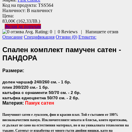
Код на продукта:
TSS564
Наличност:
В наличност
Цена:
83,00€
(162,33ЛВ.)
Желая да поръчам
Avg. Rating:
0
|
0
Reviews
|
Напишете отзив
Описание
Спецификация
Отзиви (0)
Етикети:
Спален комплект памучен сатен -
ПАНДОРА
Размери:
долен чаршаф 240/260 см. - 1 бр.
плик 200/220 см.- 1 бр.
калъфка с орнаменти 50/70 см. - 2 бр.
калъфка едноцветна 50/70 см. - 2 бр.
Материя:
Памук сатен
Памучният сатен е луксозен, фин и красив плат. Той е съставен от 100%
висококачествен памук. Изключителните мекота и блясък, които притежава,
се дължат не само на естествения материал, но и на уникалната технология на
тъкане. Сатенът се изработва от много гъсти двойни нишки, като на