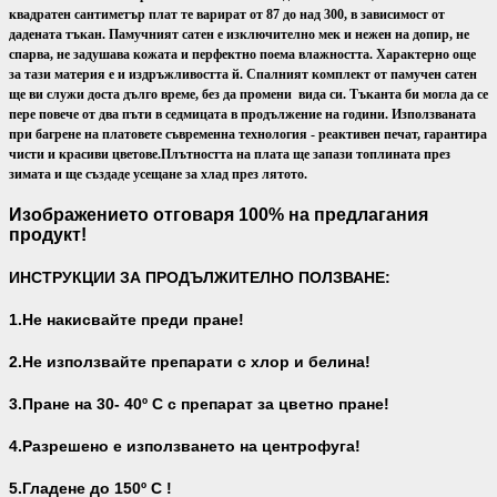
квадратен сантиметър плат те варират от 87 до над 300, в зависимост от
дадената тъкан. Памучният сатен е изключително мек и нежен на допир, не
спарва, не задушава кожата и перфектно поема влажността. Характерно още
за тази материя е и издръжливостта й. Спалният комплект от памучен сатен
ще ви служи доста дълго време, без да промени вида си. Тъканта би могла да се
пере повече от два пъти в седмицата в продължение на години. Използваната
при багрене на платовете съвременна технология - реактивен печат, гарантира
чисти и красиви цветове.
Плътността на плата ще запази топлината през
зимата и ще създаде усещане за хлад през лятото.
Изображението отговаря 100% на предлагания
продукт!
ИНСТРУКЦИИ ЗА ПРОДЪЛЖИТЕЛНО ПОЛЗВАНЕ:
1.Не накисвайте преди пране!
2.Не използвайте препарати с хлор и белина!
3.Пране на 30- 40
º С с препарат за цветно пране!
4.Разрешено е използването на центрофуга!
5.Гладене до 150º С !