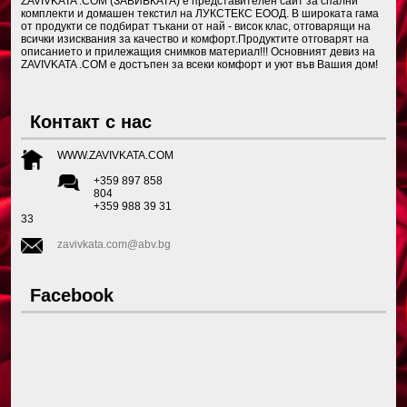
ZAVIVKATA .COM (ЗАВИВКАТА) е представителен сайт за спални
комплекти и домашен текстил на ЛУКСТЕКС ЕООД. В широката гама
от продукти се подбират тъкани от най - висок клас, отговарящи на
всички изисквания за качество и комфорт.Продуктите отговарят на
описанието и прилежащия снимков материал!!! Основният девиз на
ZAVIVKATA .COM е достъпен за всеки комфорт и уют във Вашия дом!
Контакт с нас
WWW.ZAVIVKATA.COM
+359 897 858
804
+359 988 39 31
33
zavivkata.com@abv.bg
Facebook