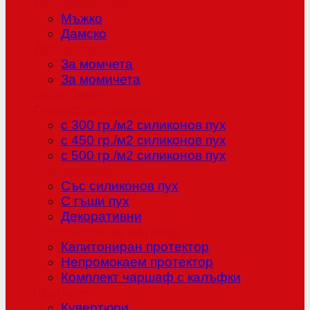
Младежка серия
Мъжко
Дамско
Детска серия
За момчета
За момичета
Бебе серия
Олекотени завивки
с 300 гр./м2 силиконов пух
с 450 гр./м2 силиконов пух
с 500 гр./м2 силиконов пух
Възглавници
Със силиконов пух
С гъши пух
Декоративни
Протектори за матраци
Капитониран протектор
Непромокаем протектор
Комплект чаршаф с калъфки
Шалтета
Кувертюри