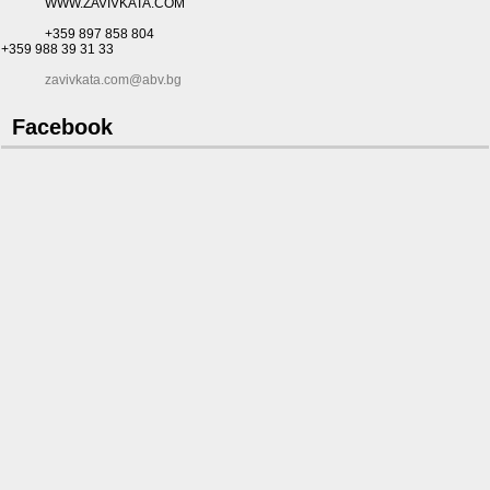
WWW.ZAVIVKATA.COM
+359 897 858 804
+359 988 39 31 33
zavivkata.com@abv.bg
Facebook