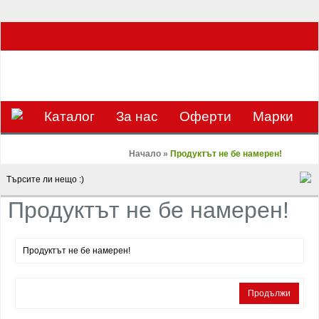
ЗА НАС Е УДОВОЛСТВИЕ ДА РАБОТИМ ЗА ВАС - 0897 858 804 / 0988 393
133
€
ЛВ.
ЗАВИВКАТА
ВАЛУТА
Каталог
За нас
Оферти
Mарки
Контакти
Blog
Начало
»
Продуктът не бе намерен!
Продуктът не бе намерен!
Продуктът не бе намерен!
Продължи