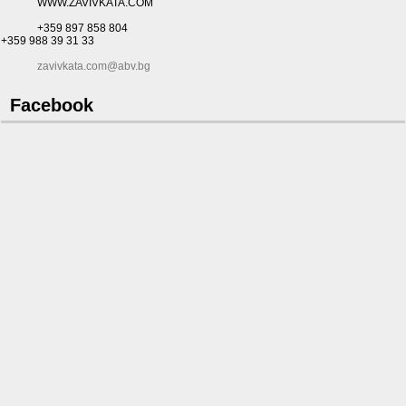
WWW.ZAVIVKATA.COM
+359 897 858 804
+359 988 39 31 33
zavivkata.com@abv.bg
Facebook