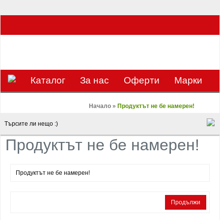
ЗА НАС Е УДОВОЛСТВИЕ ДА РАБОТИМ ЗА ВАС - 0897 858 804 / 0988 393
133
€
ЛВ.
ЗАВИВКАТА
ВАЛУТА
Каталог
За нас
Оферти
Mарки
Контакти
Blog
Начало
»
Продуктът не бе намерен!
Продуктът не бе намерен!
Продуктът не бе намерен!
Продължи