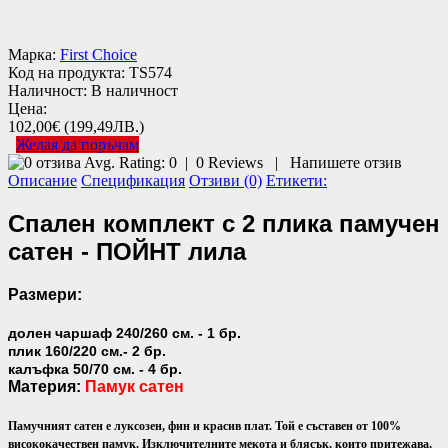
Марка:
First Choice
Код на продукта:
TS574
Наличност:
В наличност
Цена:
102,00€
(199,49ЛВ.)
Желая да поръчам
Avg. Rating:
0
|
0
Reviews
|
Напишете отзив
Описание
Спецификация
Отзиви (0)
Етикети:
Спален комплект с 2 плика памучен
сатен - ПОЙНТ лила
Размери:
долен чаршаф 240/260 см. - 1 бр.
плик 160/220 см.- 2 бр.
калъфка 50/70 см. - 4 бр.
Материя:
Памук сатен
Памучният сатен е луксозен, фин и красив плат. Той е съставен от 100%
висококачествен памук. Изключителните мекота и блясък, които притежава,