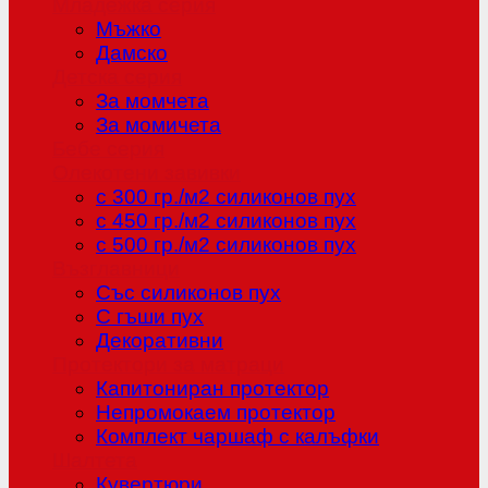
Младежка серия
Мъжко
Дамско
Детска серия
За момчета
За момичета
Бебе серия
Олекотени завивки
с 300 гр./м2 силиконов пух
с 450 гр./м2 силиконов пух
с 500 гр./м2 силиконов пух
Възглавници
Със силиконов пух
С гъши пух
Декоративни
Протектори за матраци
Капитониран протектор
Непромокаем протектор
Комплект чаршаф с калъфки
Шалтета
Кувертюри