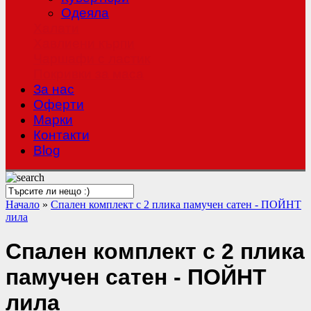
Одеяла
Халати
Хавлиени кърпи
Чаршафи с ластик
Покривки за маса
За нас
Оферти
Mарки
Контакти
Blog
Начало
»
Спален комплект с 2 плика памучен сатен - ПОЙНТ
лила
Спален комплект с 2 плика
памучен сатен - ПОЙНТ
лила