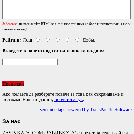
Забележка:
не въвеждайте HTML код, тъй като той няма да бъде интерпретиран, а ще се
покаже като код!
Рейтинг:
Лош
Добър
Въведете в полето кода от картинката по-долу:
Продължи
Ако желаете да разберете повече за това как съхраняваме и
ползваме Вашите данни,
прочетете тук
.
semantic tags powered by TransPacific Software
За нас
ZAVIVKATA .COM (ЗАВИВКАТА) е представителен сайт за