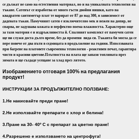
се дължат не само на естествения материал, но и на уникалната технология на
тъкане. Сатенът се изработва от много гъсти двойни нишки, като на
квадратен сантиметър плат те варират от 87 до над 300, в зависимост от
дадената тъкан. Памучният сатен е изключително мек и нежен на допир, не
спарва, не задушава кожата и перфектно поема влажността. Характерно още
за тази материя е и издръжливостта й. Спалният комплект от памучен сатен
ще ви служи доста дълго време, без да промени вида си. Тъканта би могла да се
пере повече от два пъти в седмицата в продължение на години. Използваната
при багрене на платовете съвременна технология - реактивен печат, гарантира
чисти и красиви цветове.
Плътността на плата ще запази топлината през
зимата и ще създаде усещане за хлад през лятото.
Изображението отговаря 100% на предлагания
продукт!
ИНСТРУКЦИИ ЗА ПРОДЪЛЖИТЕЛНО ПОЛЗВАНЕ:
1.Не накисвайте преди пране!
2.Не използвайте препарати с хлор и белина!
3.Пране на 30- 40
º С с препарат за цветно пране!
4.Разрешено е използването на центрофуга!