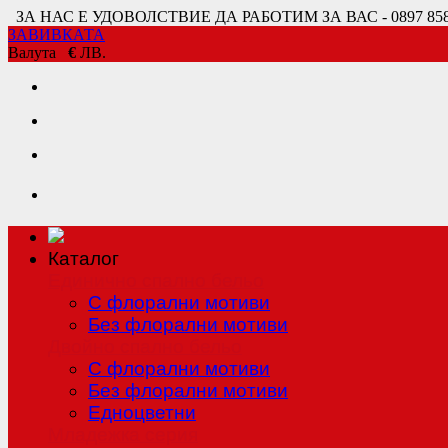
ЗА НАС Е УДОВОЛСТВИЕ ДА РАБОТИМ ЗА ВАС - 0897 858 80
ЗАВИВКАТА
Валута
€
ЛВ.
Каталог
Единично спално бельо
С флорални мотиви
Без флорални мотиви
Двойно спално бельо
С флорални мотиви
Без флорални мотиви
Едноцветни
Младежка серия