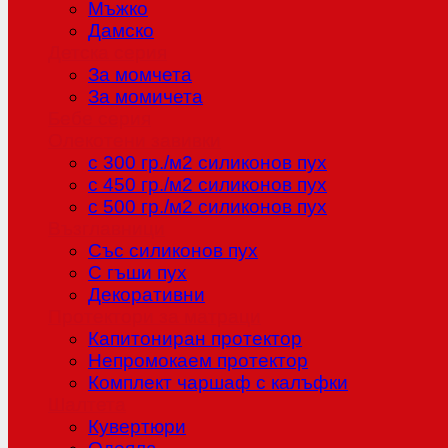
Мъжко
Дамско
Детска серия
За момчета
За момичета
Бебе серия
Олекотени завивки
с 300 гр./м2 силиконов пух
с 450 гр./м2 силиконов пух
с 500 гр./м2 силиконов пух
Възглавници
Със силиконов пух
С гъши пух
Декоративни
Протектори за матраци
Капитониран протектор
Непромокаем протектор
Комплект чаршаф с калъфки
Шалтета
Кувертюри