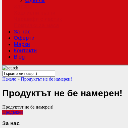
Одеяла
Халати
Хавлиени кърпи
Чаршафи с ластик
Покривки за маса
За нас
Оферти
Mарки
Контакти
Blog
Начало
»
Продуктът не бе намерен!
Продуктът не бе намерен!
Продуктът не бе намерен!
Продължи
За нас