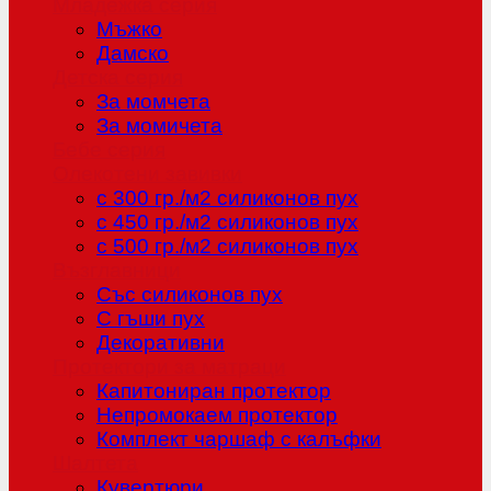
Младежка серия
Мъжко
Дамско
Детска серия
За момчета
За момичета
Бебе серия
Олекотени завивки
с 300 гр./м2 силиконов пух
с 450 гр./м2 силиконов пух
с 500 гр./м2 силиконов пух
Възглавници
Със силиконов пух
С гъши пух
Декоративни
Протектори за матраци
Капитониран протектор
Непромокаем протектор
Комплект чаршаф с калъфки
Шалтета
Кувертюри