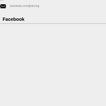
zavivkata.com@abv.bg
Facebook