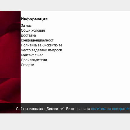
Информация
За нас
Общи Условия
Доставка
Конфиденциалност
Политика за бисквитките
Често задавани въпроси
Контакт с нас
Производители
Оферти
Сайтът използва „Бисквитки“. Вижте нашата
политика за поверител