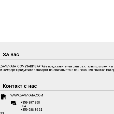
За нас
ZAVIVKATA .COM (ЗАВИВКАТА) е представителен сайт за спални комплекти и д
и комфорт.Продуктите отговарят на описанието и прилежащия снимков матер
Контакт с нас
WWW.ZAVIVKATA.COM
+359 897 858
804
+359 988 39 31
33