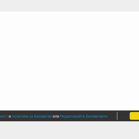
ност
и
политика за Бисквитки
или
Редактирайте Бисквитките