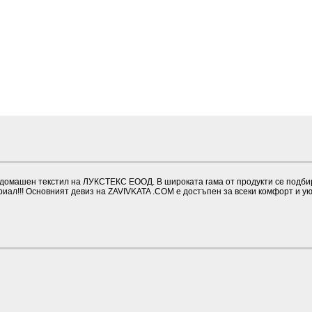
омашен текстил на ЛУКСТЕКС ЕООД. В широката гама от продукти се подбират 
иал!!! Основният девиз на ZAVIVKATA .COM е достъпен за всеки комфорт и у