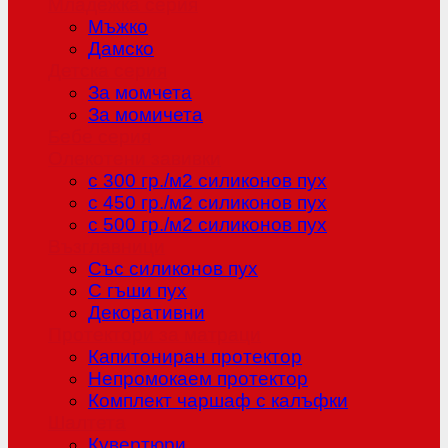
Младежка серия
Мъжко
Дамско
Детска серия
За момчета
За момичета
Бебе серия
Олекотени завивки
с 300 гр./м2 силиконов пух
с 450 гр./м2 силиконов пух
с 500 гр./м2 силиконов пух
Възглавници
Със силиконов пух
С гъши пух
Декоративни
Протектори за матраци
Капитониран протектор
Непромокаем протектор
Комплект чаршаф с калъфки
Шалтета
Кувертюри