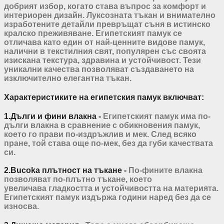
добрият избор, когато става въпрос за комфорт и
интериорен дизайн.
Луксозната тъкан и внимателно
изработените детайли превръщат съня в истинско
кралско преживяване. Египетският
памук се
отличава като един от най-ценните видове памук,
налични в текстилния свят, популярен със своята
изискана текстура, здравина и устойчивост. Тези
уникални качества позволяват създаването на
изключително елегантна тъкан.
Характеристиките на египетския памук включват:
1.Дълги и фини влакна -
Египетският
памук има по-
дълги влакна
в сравнение с обикновения памук,
което го прави по-издръжлив и мек. След всяко
пране, той става още по-мек, без да губи качествата
си.
2.
Bucoka плътност на тъкане -
По-
фините влакна
позволяват по-плътно тъкане, което
увеличава
гладкостта и устойчивостта на материята.
Египетският памук издържа години наред без да се
износва.