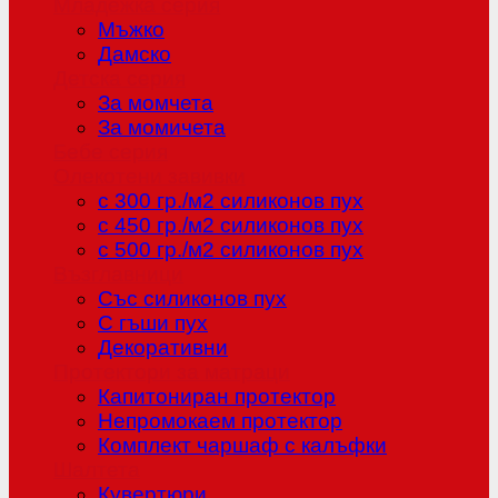
Младежка серия
Мъжко
Дамско
Детска серия
За момчета
За момичета
Бебе серия
Олекотени завивки
с 300 гр./м2 силиконов пух
с 450 гр./м2 силиконов пух
с 500 гр./м2 силиконов пух
Възглавници
Със силиконов пух
С гъши пух
Декоративни
Протектори за матраци
Капитониран протектор
Непромокаем протектор
Комплект чаршаф с калъфки
Шалтета
Кувертюри