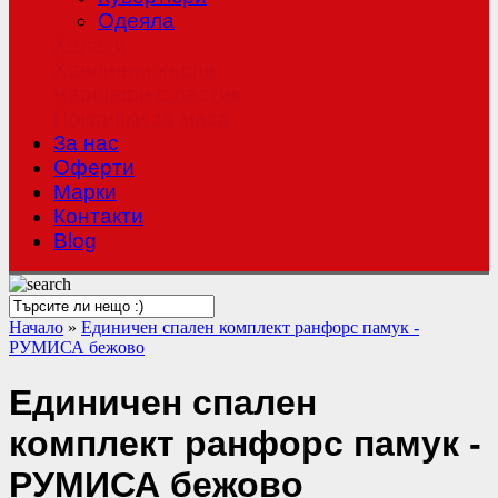
Одеяла
Халати
Хавлиени кърпи
Чаршафи с ластик
Покривки за маса
За нас
Оферти
Mарки
Контакти
Blog
Начало
»
Единичен спален комплект ранфорс памук -
РУМИСА бежово
Единичен спален
комплект ранфорс памук -
РУМИСА бежово