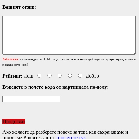
Вашият отзив:
Забележка:
не въвеждайте HTML код, тъй като той няма да бъде интерпретиран, а ще се
покаже като код!
Рейтинг:
Лош
Добър
Въведете в полето кода от картинката по-долу:
Продължи
Ако желаете да разберете повече за това как съхраняваме и
ползваме Вашите данни,
прочетете тук
.