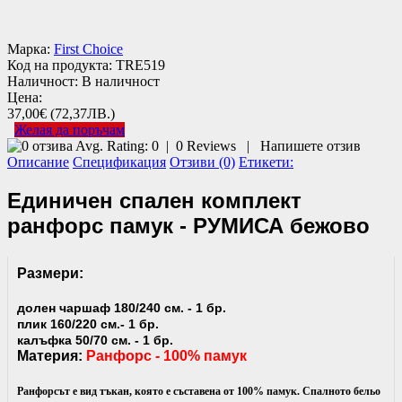
Марка:
First Choice
Код на продукта:
TRE519
Наличност:
В наличност
Цена:
37,00€
(72,37ЛВ.)
Желая да поръчам
Avg. Rating:
0
|
0
Reviews
|
Напишете отзив
Описание
Спецификация
Отзиви (0)
Етикети:
Единичен спален комплект
ранфорс памук - РУМИСА бежово
Размери:
долен чаршаф 180/240 см. - 1 бр.
плик 160/220 см.- 1 бр.
калъфка 50/70 см. - 1 бр.
Материя:
Ранфорс - 100% памук
Ранфорсът е вид тъкан, която е съставена от 100% памук. Спалното бельо