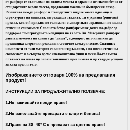
от ранфорс се отличава с по-голяма мекота и здравина от спално бельо от
стандартните видове хасета, предлагани масово на българския пазар.
Разликата между ранфорс и стандартните видове хасета идва още в
структурата на нишката, изграждаща тъканта. Тя е усукана (рингова)
прежда, което й придава по-голяма от стандартната здравина и по-малка
степен на свиваемост. Спалното бельо ранфорс може далеч по-добре да
поддържа температурната кондиция на тялото Ви.
Материята ранфорс
дава възможност на кожата да "диша", а допира с него няма как да
предизвика алергични реакции и статично електричество. Спалните
комплекти от тази материя са много издръжливи, с по-ниска степен на
свиваемост и в същото време изключително фини и меки.
По-голямата
плътност на плата ще запази топлината през зимата и ще създаде усещане
за хлад през лятото.
Изображението отговаря 100% на предлагания
продукт!
ИНСТРУКЦИИ ЗА ПРОДЪЛЖИТЕЛНО ПОЛЗВАНЕ:
1.Не накисвайте преди пране!
2.Не използвайте препарати с хлор и белина!
3.Пране на 30- 40
º С с препарат за цветно пране!