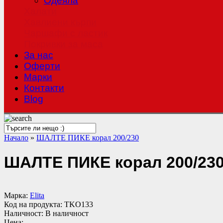
Одеяла
Халати
Хавлиени кърпи
Чаршафи с ластик
Покривки за маса
За нас
Оферти
Mарки
Контакти
Blog
Начало
»
ШАЛТЕ ПИКЕ корал 200/230
ШАЛТЕ ПИКЕ корал 200/23
Марка:
Elita
Код на продукта:
TKO133
Наличност:
В наличност
Цена: