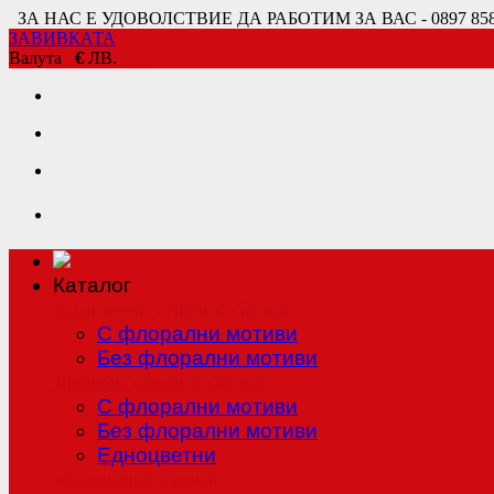
ЗА НАС Е УДОВОЛСТВИЕ ДА РАБОТИМ ЗА ВАС - 0897 858 80
ЗАВИВКАТА
Валута
€
ЛВ.
Каталог
Единично спално бельо
С флорални мотиви
Без флорални мотиви
Двойно спално бельо
С флорални мотиви
Без флорални мотиви
Едноцветни
Младежка серия