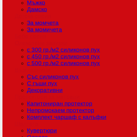
Мъжко
Дамско
Детска серия
За момчета
За момичета
Бебе серия
Олекотени завивки
с 300 гр./м2 силиконов пух
с 450 гр./м2 силиконов пух
с 500 гр./м2 силиконов пух
Възглавници
Със силиконов пух
С гъши пух
Декоративни
Протектори за матраци
Капитониран протектор
Непромокаем протектор
Комплект чаршаф с калъфки
Шалтета
Кувертюри