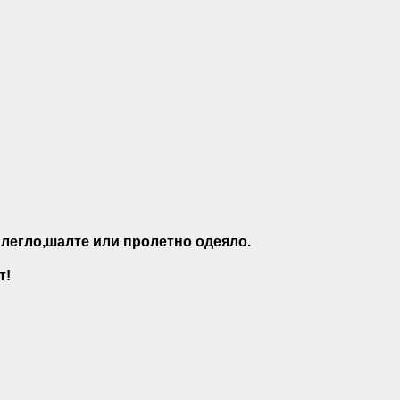
а легло,шалте или пролетно одеяло.
т!