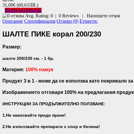
31,00€
(60,63ЛВ.)
Желая да поръчам
Avg. Rating:
0
|
0
Reviews
|
Напишете отзив
Описание
Спецификация
Отзиви (0)
Етикети:
ШАЛТЕ ПИКЕ корал 200/230
Размер:
шалте 200/230 см. - 1 бр.
Материя:
100% памук
Продукт 3 в 1 - може да се използва като покривало з
Изображението отговаря 100% на предлагания продук
ИНСТРУКЦИИ ЗА ПРОДЪЛЖИТЕЛНО ПОЛЗВАНЕ:
1.Не накисвайте преди пране!
2.Не използвайте препарати с хлор и белина!