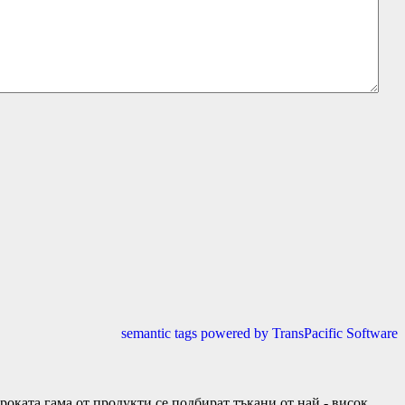
semantic tags powered by TransPacific Software
та гама от продукти се подбират тъкани от най - висок