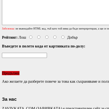
Забележка:
не въвеждайте HTML код, тъй като той няма да бъде интерпретиран, а ще се п
Рейтинг:
Лош
Добър
Въведете в полето кода от картинката по-долу:
Продължи
Ако желаете да разберете повече за това как съхраняваме и по
За нас
ZAVIVKATA .COM (ЗАВИВКАТА) е представителен сайт за спал