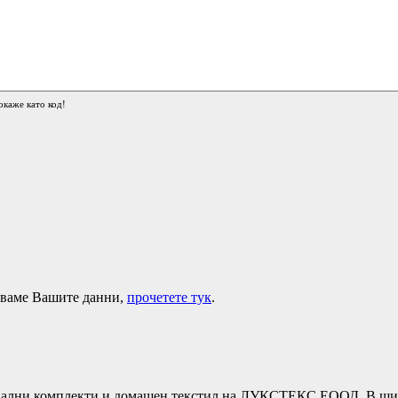
окаже като код!
лзваме Вашите данни,
прочетете тук
.
ни комплекти и домашен текстил на ЛУКСТЕКС ЕООД. В широка