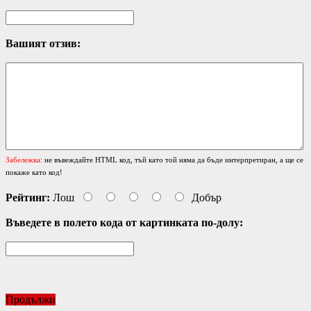
Вашият отзив:
Забележка:
не въвеждайте HTML код, тъй като той няма да бъде интерпретиран, а ще се
покаже като код!
Рейтинг:
Лош
Добър
Въведете в полето кода от картинката по-долу:
Продължи