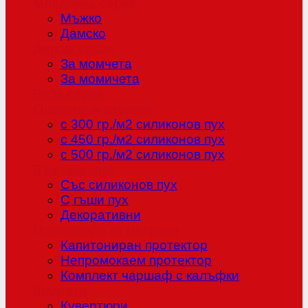
Младежка серия
Мъжко
Дамско
Детска серия
За момчета
За момичета
Бебе серия
Олекотени завивки
с 300 гр./м2 силиконов пух
с 450 гр./м2 силиконов пух
с 500 гр./м2 силиконов пух
Възглавници
Със силиконов пух
С гъши пух
Декоративни
Протектори за матраци
Капитониран протектор
Непромокаем протектор
Комплект чаршаф с калъфки
Шалтета
Кувертюри