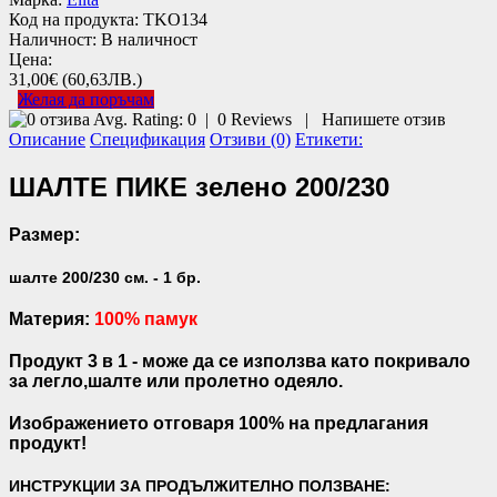
Код на продукта:
TKO134
Наличност:
В наличност
Цена:
31,00€
(60,63ЛВ.)
Желая да поръчам
Avg. Rating:
0
|
0
Reviews
|
Напишете отзив
Описание
Спецификация
Отзиви (0)
Етикети:
ШАЛТЕ ПИКЕ зелено 200/230
Размер:
шалте 200/230 см. - 1 бр.
Материя:
100% памук
Продукт 3 в 1 - може да се използва като покривало
за легло,шалте или пролетно одеяло.
Изображението отговаря 100% на предлагания
продукт!
ИНСТРУКЦИИ ЗА ПРОДЪЛЖИТЕЛНО ПОЛЗВАНЕ: