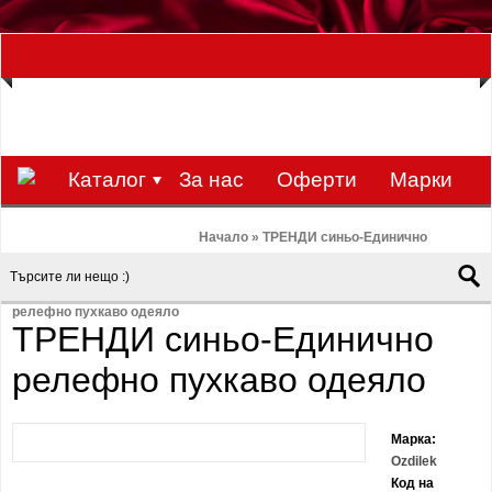
ЗА НАС Е УДОВОЛСТВИЕ ДА РАБОТИМ ЗА ВАС - 0897 858 804 / 0988 393
133
€
ЛВ.
ЗАВИВКАТА
ВАЛУТА
Каталог
За нас
Оферти
Mарки
Контакти
Blog
Начало
»
ТРЕНДИ синьо-Единично
релефно пухкаво одеяло
ТРЕНДИ синьо-Единично
релефно пухкаво одеяло
Марка:
Ozdilek
Код на