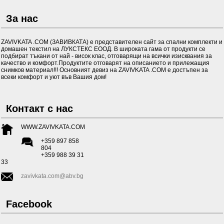
За нас
ZAVIVKATA .COM (ЗАВИВКАТА) е представителен сайт за спални комплекти и
домашен текстил на ЛУКСТЕКС ЕООД. В широката гама от продукти се
подбират тъкани от най - висок клас, отговарящи на всички изисквания за
качество и комфорт.Продуктите отговарят на описанието и прилежащия
снимков материал!!! Основният девиз на ZAVIVKATA .COM е достъпен за
всеки комфорт и уют във Вашия дом!
Контакт с нас
WWW.ZAVIVKATA.COM
+359 897 858
804
+359 988 39 31
33
zavivkata.com@abv.bg
Facebook