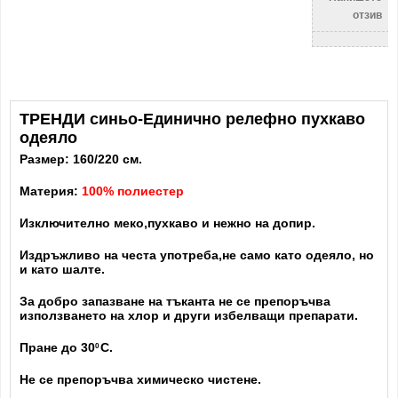
отзив
ТРЕНДИ синьо-Единично релефно пухкаво
одеяло
Размер: 160/220 см.
Материя:
100
% полиестер
Изключително меко,пухкаво и нежно на допир.
Издръжливo на честа употреба,не само като одеяло, но
и като шалте.
За добро запазване на тъканта не се препоръчва
използването на хлор и други избелващи препарати.
Пране до 30
С.
0
Не се препоръчва химическо чистене.