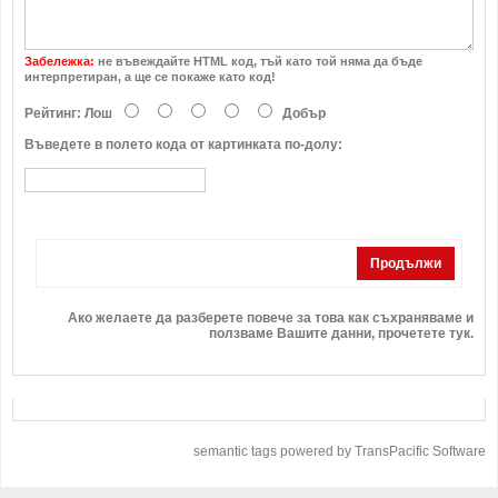
Забележка:
не въвеждайте HTML код, тъй като той няма да бъде
интерпретиран, а ще се покаже като код!
Рейтинг:
Лош
Добър
Въведете в полето кода от картинката по-долу:
Продължи
Ако желаете да разберете повече за това как съхраняваме и
ползваме Вашите данни,
прочетете тук
.
semantic tags powered by TransPacific Software