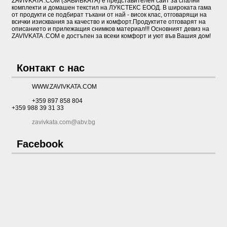
ZAVIVKATA .COM (ЗАВИВКАТА) е представителен сайт за спални
комплекти и домашен текстил на ЛУКСТЕКС ЕООД. В широката гама
от продукти се подбират тъкани от най - висок клас, отговарящи на
всички изисквания за качество и комфорт.Продуктите отговарят на
описанието и прилежащия снимков материал!!! Основният девиз на
ZAVIVKATA .COM е достъпен за всеки комфорт и уют във Вашия дом!
Контакт с нас
WWW.ZAVIVKATA.COM
+359 897 858 804
+359 988 39 31 33
zavivkata.com@abv.bg
Facebook