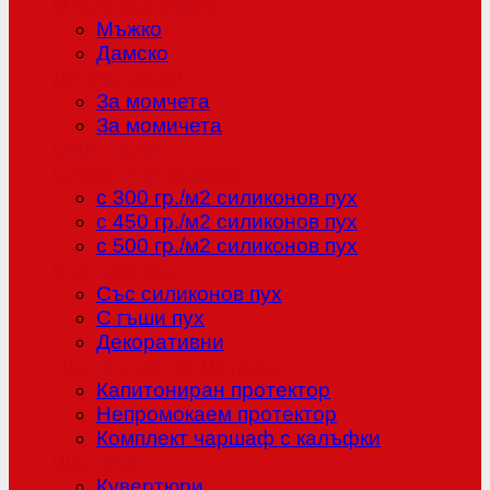
Младежка серия
Мъжко
Дамско
Детска серия
За момчета
За момичета
Бебе серия
Олекотени завивки
с 300 гр./м2 силиконов пух
с 450 гр./м2 силиконов пух
с 500 гр./м2 силиконов пух
Възглавници
Със силиконов пух
С гъши пух
Декоративни
Протектори за матраци
Капитониран протектор
Непромокаем протектор
Комплект чаршаф с калъфки
Шалтета
Кувертюри