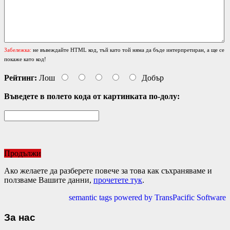
Забележка:
не въвеждайте HTML код, тъй като той няма да бъде интерпретиран, а ще се
покаже като код!
Рейтинг:
Лош
Добър
Въведете в полето кода от картинката по-долу:
Продължи
Ако желаете да разберете повече за това как съхраняваме и
ползваме Вашите данни,
прочетете тук
.
semantic tags powered by TransPacific Software
За нас