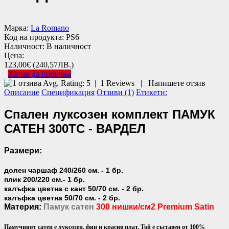
Марка:
La Romano
Код на продукта:
PS6
Наличност:
В наличност
Цена:
123,00€
(240,57ЛВ.)
Желая да поръчам
Avg. Rating:
5
|
1
Reviews
|
Напишете отзив
Описание
Спецификация
Отзиви (1)
Етикети:
Спален луксозен комплект ПАМУК
САТЕН 300TC - ВАРДЕЛ
Размери:
долен чаршаф 240/260 см. - 1 бр.
плик 200/220 см.- 1 бр.
калъфка цветна с кант 50/70 см. - 2 бр.
калъфка цветна 50/70 см. - 2 бр.
Материя:
Памук сатен
300 нишки/см2 Premium Satin
Памучният сатен е луксозен, фин и красив плат. Той е съставен от 100%