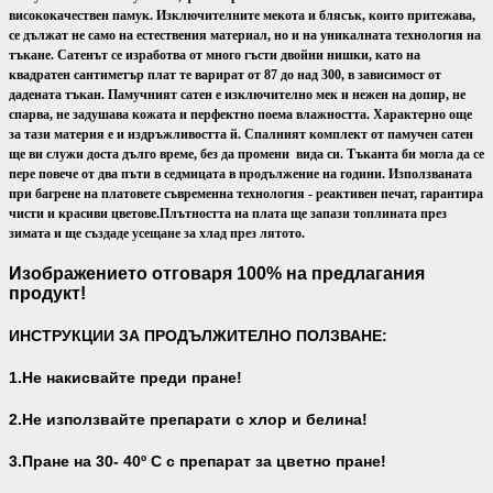
висококачествен памук. Изключителните мекота и блясък, които притежава,
се дължат не само на естествения материал, но и на уникалната технология на
тъкане. Сатенът се изработва от много гъсти двойни нишки, като на
квадратен сантиметър плат те варират от 87 до над 300, в зависимост от
дадената тъкан. Памучният сатен е изключително мек и нежен на допир, не
спарва, не задушава кожата и перфектно поема влажността. Характерно още
за тази материя е и издръжливостта й. Спалният комплект от памучен сатен
ще ви служи доста дълго време, без да промени вида си. Тъканта би могла да се
пере повече от два пъти в седмицата в продължение на години. Използваната
при багрене на платовете съвременна технология - реактивен печат, гарантира
чисти и красиви цветове.
Плътността на плата ще запази топлината през
зимата и ще създаде усещане за хлад през лятото.
Изображението отговаря 100% на предлагания
продукт!
ИНСТРУКЦИИ ЗА ПРОДЪЛЖИТЕЛНО ПОЛЗВАНЕ:
1.Не накисвайте преди пране!
2.Не използвайте препарати с хлор и белина!
3.Пране на 30- 40
º С с препарат за цветно пране!