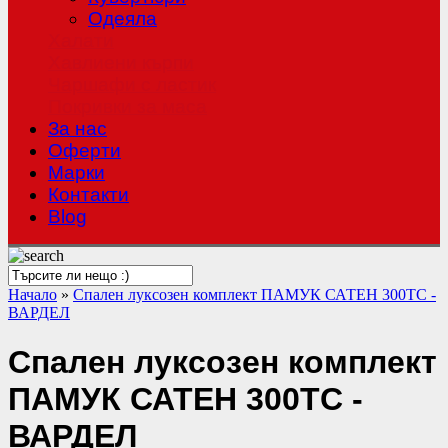
Одеяла
Халати
Хавлиени кърпи
Чаршафи с ластик
Покривки за маса
За нас
Оферти
Mарки
Контакти
Blog
Начало
»
Спален луксозен комплект ПАМУК САТЕН 300TC -
ВАРДЕЛ
Спален луксозен комплект
ПАМУК САТЕН 300TC -
ВАРДЕЛ