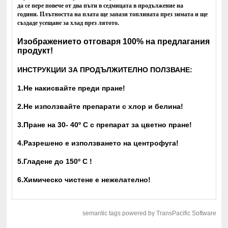
да се пере повече от два пъти в седмицата в продължение на
години.
Плътността на плата ще запази топлината през зимата и ще
създаде усещане за хлад през лятото.
Изображението отговаря 100% на предлагания
продукт!
ИНСТРУКЦИИ ЗА ПРОДЪЛЖИТЕЛНО ПОЛЗВАНЕ:
1.Не накисвайте преди пране!
2.Не използвайте препарати с хлор и белина!
3.Пране на 30- 40
º С с препарат за цветно пране!
4.Разрешено е използването на центрофуга!
5.Гладене до 150º С !
6.Химическо чистене е нежелателно!
semantic tags powered by TransPacific Software