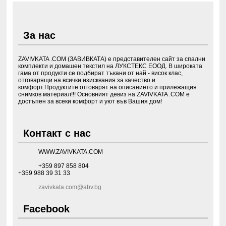
За нас
ZAVIVKATA .COM (ЗАВИВКАТА) е представителен сайт за спални
комплекти и домашен текстил на ЛУКСТЕКС ЕООД. В широката
гама от продукти се подбират тъкани от най - висок клас,
отговарящи на всички изисквания за качество и
комфорт.Продуктите отговарят на описанието и прилежащия
снимков материал!!! Основният девиз на ZAVIVKATA .COM е
достъпен за всеки комфорт и уют във Вашия дом!
Контакт с нас
WWW.ZAVIVKATA.COM
+359 897 858 804
+359 988 39 31 33
zavivkata.com@abv.bg
Facebook