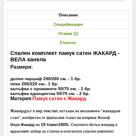
Описание
Спецификация
Отзиви (1)
Етикети:
Спален комплект памук сатен ЖАКАРД -
ВЕЛА канела
Размери:
долен чаршаф 240/260 см. - 1 бр.
плик 200/220 см.- 1 бр.
калъфка с орнаменти 50/70 см. - 2 бр.
калъфка едноцветна 50/70 см. - 2 бр.
Материя:
Памук сатен с Жакард
Жакардът
е вид
текстил
, изтъкан на механичен "жакардов
стан", изобретен от френския тъкач на коприна Жозеф
19
1805
Мари
Жакард
на
Април
г. Спалното бельо жакард е
идеалният избор за стилен и елегантен спален комплект.