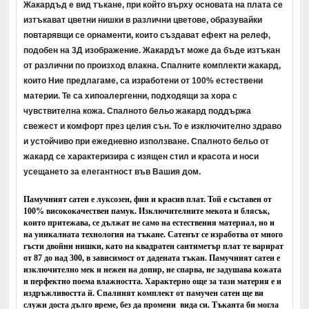
Жакардъд е вид тъкане, при който върху основата на плата се
изтъкават цветни нишки в различни цветове, образувайки
повтарявщи се орнаменти, които създават ефект на релеф,
подобен на 3Д изображение. Жакардът може да бъде изтъкан
от различни по произход влакна. Спалните комплекти жакард,
които Ние предлагаме, са изработени от 100% естествени
материи. Те са хипоалергенни, подходящи за хора с
чувствителна кожа. Спалното бельо жакард поддържа
свежест и комфорт през целия сън. То е изключително здраво
и устойчиво при ежедневно използване. Спалното бельо от
жакард се характеризира с изящен стил и красота и носи
усещането за елегантност във Вашия дом.
Памучният сатен е луксозен, фин и красив плат. Той е съставен от
100% висококачествен памук. Изключителните мекота и блясък,
които притежава, се дължат не само на естествения материал, но и
на уникалната технология на тъкане. Сатенът се изработва от много
гъсти двойни нишки, като на квадратен сантиметър плат те варират
от 87 до над 300, в зависимост от дадената тъкан. Памучният сатен е
изключително мек и нежен на допир, не спарва, не задушава кожата
и перфектно поема влажността. Характерно още за тази материя е и
издръжливостта й. Спалният комплект от памучен сатен ще ви
служи доста дълго време, без да промени вида си. Тъканта би могла