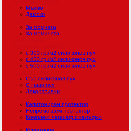
Младежка серия
Мъжко
Дамско
Детска серия
За момчета
За момичета
Бебе серия
Олекотени завивки
с 300 гр./м2 силиконов пух
с 450 гр./м2 силиконов пух
с 500 гр./м2 силиконов пух
Възглавници
Със силиконов пух
С гъши пух
Декоративни
Протектори за матраци
Капитониран протектор
Непромокаем протектор
Комплект чаршаф с калъфки
Шалтета
Кувертюри