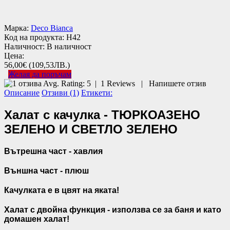
Марка:
Deco Bianca
Код на продукта:
H42
Наличност:
В наличност
Цена:
56,00€
(109,53ЛВ.)
Желая да поръчам
Avg. Rating:
5
|
1
Reviews
|
Напишете отзив
Описание
Отзиви (1)
Етикети:
Халат с качулка - ТЮРКОАЗЕНО
ЗЕЛЕНО И СВЕТЛО ЗЕЛЕНО
Вътрешна част - хавлия
Външна част - плюш
Качулката е в цвят на яката!
Халат с двойна функция - използва се за баня и като
домашен халат!