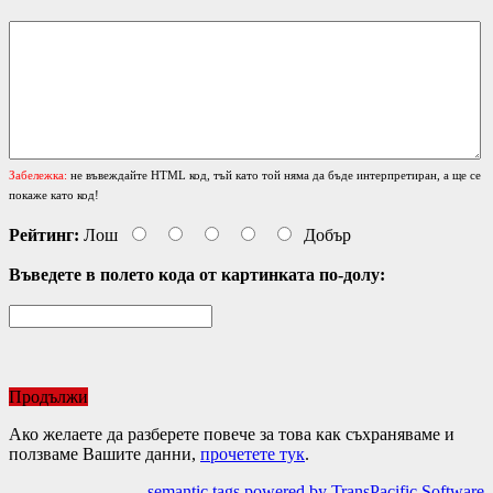
Забележка:
не въвеждайте HTML код, тъй като той няма да бъде интерпретиран, а ще се
покаже като код!
Рейтинг:
Лош
Добър
Въведете в полето кода от картинката по-долу:
Продължи
Ако желаете да разберете повече за това как съхраняваме и
ползваме Вашите данни,
прочетете тук
.
semantic tags powered by TransPacific Software