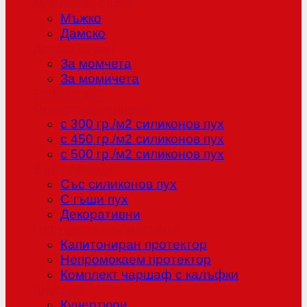
Младежка серия
Мъжко
Дамско
Детска серия
За момчета
За момичета
Бебе серия
Олекотени завивки
с 300 гр./м2 силиконов пух
с 450 гр./м2 силиконов пух
с 500 гр./м2 силиконов пух
Възглавници
Със силиконов пух
С гъши пух
Декоративни
Протектори за матраци
Капитониран протектор
Непромокаем протектор
Комплект чаршаф с калъфки
Шалтета
Кувертюри