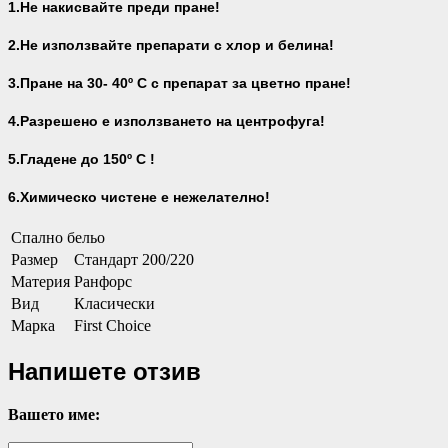
1.Не накисвайте преди пране!
2.Не използвайте препарати с хлор и белина!
3.Пране на 30- 40
º С с препарат за цветно пране!
4.Разрешено е използването на центрофуга!
5.Гладене до 150º С !
6.Химическо чистене е нежелателно!
Спално бельо
Размер
Стандарт 200/220
Материя
Ранфорс
Вид
Класически
Марка
First Choice
Напишете отзив
Вашето име: