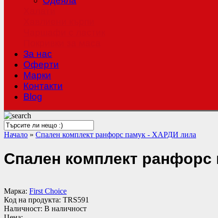
Одеяла
Халати
Хавлиени кърпи
Чаршафи с ластик
Покривки за маса
За нас
Оферти
Mарки
Контакти
Blog
Начало
»
Спален комплект ранфорс памук - ХАРДИ лила
Спален комплект ранфорс 
Марка:
First Choice
Код на продукта:
TRS591
Наличност:
В наличност
Цена: