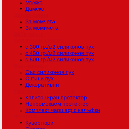
Мъжко
Дамско
Детска серия
За момчета
За момичета
Бебе серия
Олекотени завивки
с 300 гр./м2 силиконов пух
с 450 гр./м2 силиконов пух
с 500 гр./м2 силиконов пух
Възглавници
Със силиконов пух
С гъши пух
Декоративни
Протектори за матраци
Капитониран протектор
Непромокаем протектор
Комплект чаршаф с калъфки
Шалтета
Кувертюри