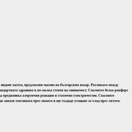
е видове хасета, предлагани масово на българския пазар. Разликата между
тандартната здравина и по-малка степен на свиваемост. Спалното бельо ранфорс
да предизвика алергични реакции и статично електричество. Спалните
е запази топлината през зимата и ще създаде усещане за хлад през лятото.