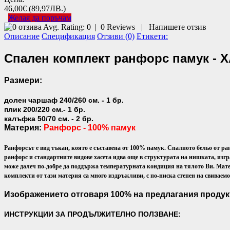
46,00€
(89,97ЛВ.)
Желая да поръчам
Avg. Rating:
0
|
0
Reviews
|
Напишете отзив
Описание
Спецификация
Отзиви (0)
Етикети:
Спален комплект ранфорс памук - 
Размери:
долен чаршаф 240/260 см. - 1 бр.
плик 200/220 см.- 1 бр.
калъфка 50/70 см. - 2 бр.
Материя:
Ранфорс - 100% памук
Ранфорсът е вид тъкан, която е съставена от 100% памук. Спалното бельо от ра
ранфорс и стандартните видове хасета идва още в структурата на нишката, изгр
може далеч по-добре да поддържа температурната кондиция на тялото Ви.
Мате
комплекти от тази материя са много издръжливи, с по-ниска степен на свиваем
Изображението отговаря 100% на предлагания продук
ИНСТРУКЦИИ ЗА ПРОДЪЛЖИТЕЛНО ПОЛЗВАНЕ: