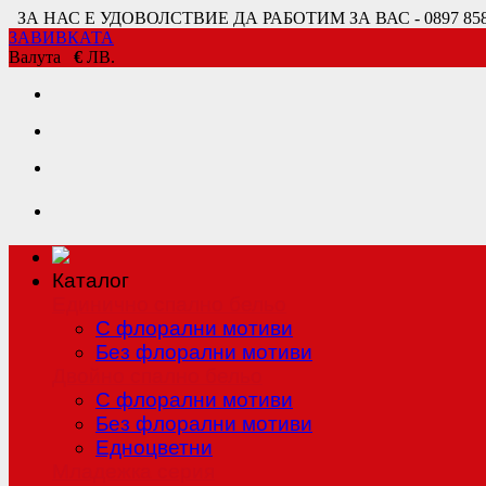
ЗА НАС Е УДОВОЛСТВИЕ ДА РАБОТИМ ЗА ВАС - 0897 858 80
ЗАВИВКАТА
Валута
€
ЛВ.
Каталог
Единично спално бельо
С флорални мотиви
Без флорални мотиви
Двойно спално бельо
С флорални мотиви
Без флорални мотиви
Едноцветни
Младежка серия