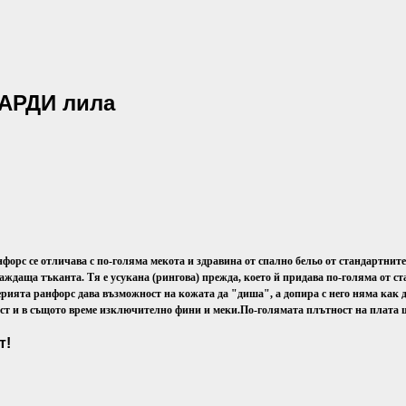
ХАРДИ лила
нфорс се отличава с по-голяма мекота и здравина от спално бельо от стандартнит
аждаща тъканта. Тя е усукана (рингова) прежда, което й придава по-голяма от с
рията ранфорс дава възможност на кожата да "диша", а допира с него няма как 
ост и в същото време изключително фини и меки.
По-голямата плътност на плата щ
т!