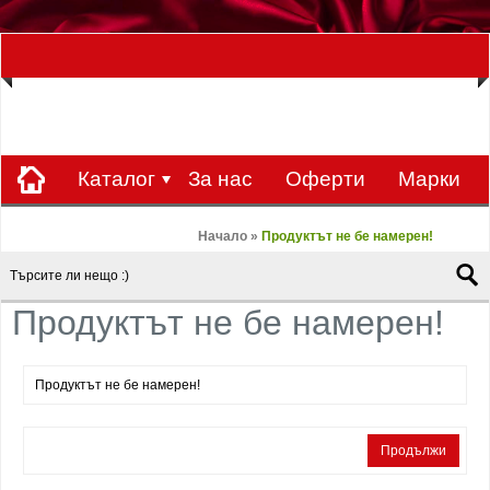
ЗА НАС Е УДОВОЛСТВИЕ ДА РАБОТИМ ЗА ВАС - 0897 858 804 / 0988 393
133
€
ЛВ.
ЗАВИВКАТА
ВАЛУТА
Каталог
За нас
Оферти
Mарки
Контакти
Blog
Начало
»
Продуктът не бе намерен!
Продуктът не бе намерен!
Продуктът не бе намерен!
Продължи