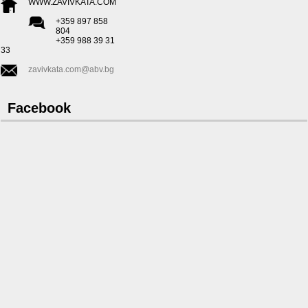
WWW.ZAVIVKATA.COM
+359 897 858
804
+359 988 39 31
33
zavivkata.com@abv.bg
Facebook