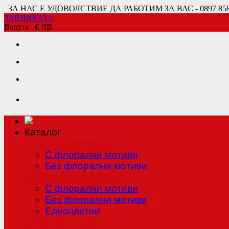
ЗА НАС Е УДОВОЛСТВИЕ ДА РАБОТИМ ЗА ВАС - 0897 858 80
ЗАВИВКАТА
Валута
€
ЛВ.
Каталог
Единично спално бельо
С флорални мотиви
Без флорални мотиви
Двойно спално бельо
С флорални мотиви
Без флорални мотиви
Едноцветни
Младежка серия