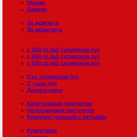
Мъжко
Дамско
Детска серия
За момчета
За момичета
Бебе серия
Олекотени завивки
с 300 гр./м2 силиконов пух
с 450 гр./м2 силиконов пух
с 500 гр./м2 силиконов пух
Възглавници
Със силиконов пух
С гъши пух
Декоративни
Протектори за матраци
Капитониран протектор
Непромокаем протектор
Комплект чаршаф с калъфки
Шалтета
Кувертюри