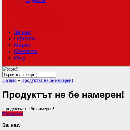
Одеяла
Халати
Хавлиени кърпи
Чаршафи с ластик
Покривки за маса
За нас
Оферти
Mарки
Контакти
Blog
Начало
»
Продуктът не бе намерен!
Продуктът не бе намерен!
Продуктът не бе намерен!
Продължи
За нас