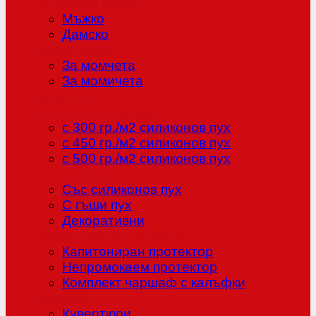
Младежка серия
Мъжко
Дамско
Детска серия
За момчета
За момичета
Бебе серия
Олекотени завивки
с 300 гр./м2 силиконов пух
с 450 гр./м2 силиконов пух
с 500 гр./м2 силиконов пух
Възглавници
Със силиконов пух
С гъши пух
Декоративни
Протектори за матраци
Капитониран протектор
Непромокаем протектор
Комплект чаршаф с калъфки
Шалтета
Кувертюри