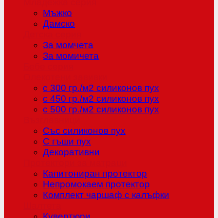
Младежка серия
Мъжко
Дамско
Детска серия
За момчета
За момичета
Бебе серия
Олекотени завивки
с 300 гр./м2 силиконов пух
с 450 гр./м2 силиконов пух
с 500 гр./м2 силиконов пух
Възглавници
Със силиконов пух
С гъши пух
Декоративни
Протектори за матраци
Капитониран протектор
Непромокаем протектор
Комплект чаршаф с калъфки
Шалтета
Кувертюри