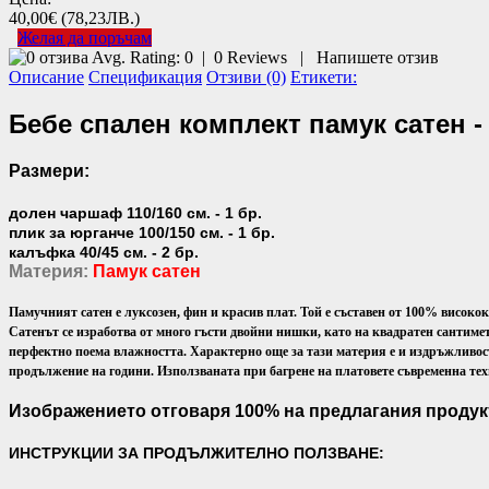
40,00€
(78,23ЛВ.)
Желая да поръчам
Avg. Rating:
0
|
0
Reviews
|
Напишете отзив
Описание
Спецификация
Отзиви (0)
Етикети:
Бебе спален комплект памук сатен 
Размери:
долен чаршаф 110/160 см. - 1 бр.
плик за юрганче 100/150 см. - 1 бр.
калъфка 40/45 см. - 2 бр.
Материя:
Памук сатен
Памучният сатен е луксозен, фин и красив плат. Той е съставен от 100% високо
Сатенът се изработва от много гъсти двойни нишки, като на квадратен сантимет
перфектно поема влажността. Характерно още за тази материя е и издръжливостт
продължение на години. Използваната при багрене на платовете съвременна техн
Изображението отговаря 100% на предлагания продук
ИНСТРУКЦИИ ЗА ПРОДЪЛЖИТЕЛНО ПОЛЗВАНЕ: