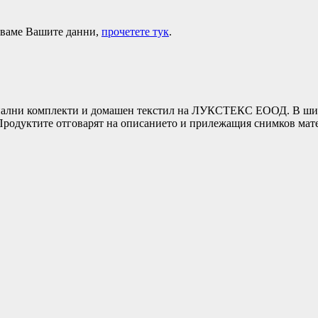
лзваме Вашите данни,
прочетете тук
.
ни комплекти и домашен текстил на ЛУКСТЕКС ЕООД. В широка
т.Продуктите отговарят на описанието и прилежащия снимков ма