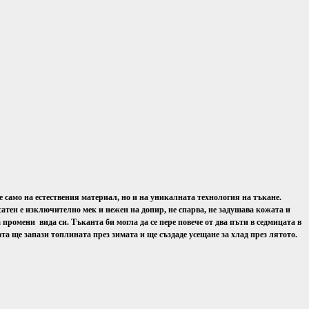
 само на естествения материал, но и на уникалната технология на тъкане.
сатен е изключително мек и нежен на допир, не спарва, не задушава кожата и
промени вида си. Тъканта би могла да се пере повече от два пъти в седмицата в
та ще запази топлината през зимата и ще създаде усещане за хлад през лятото.