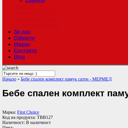
Одеяла
Халати
Хавлиени кърпи
Чаршафи с ластик
Покривки за маса
За нас
Оферти
Mарки
Контакти
Blog
Начало
»
Бебе спален комплект памук сатен - МЕРМЕД
Бебе спален комплект пам
Марка:
First Choice
Код на продукта:
TBB127
Наличност:
В наличност
Цена: