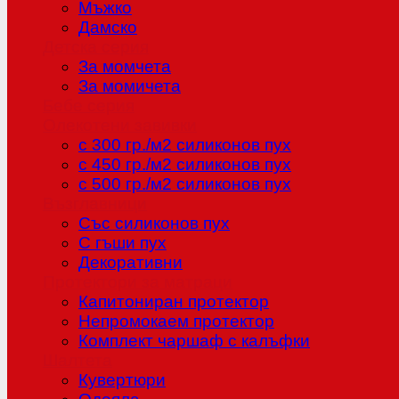
Мъжко
Дамско
Детска серия
За момчета
За момичета
Бебе серия
Олекотени завивки
с 300 гр./м2 силиконов пух
с 450 гр./м2 силиконов пух
с 500 гр./м2 силиконов пух
Възглавници
Със силиконов пух
С гъши пух
Декоративни
Протектори за матраци
Капитониран протектор
Непромокаем протектор
Комплект чаршаф с калъфки
Шалтета
Кувертюри