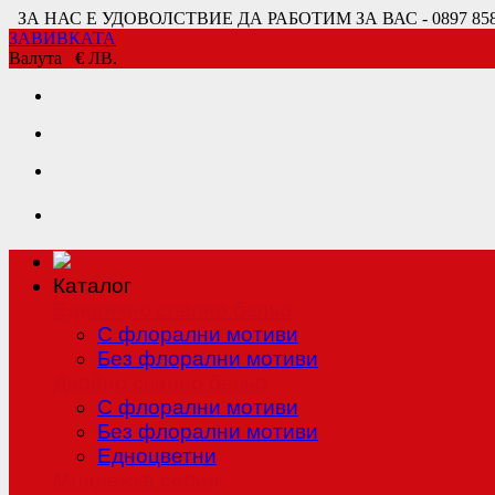
ЗА НАС Е УДОВОЛСТВИЕ ДА РАБОТИМ ЗА ВАС - 0897 858 80
ЗАВИВКАТА
Валута
€
ЛВ.
Каталог
Единично спално бельо
С флорални мотиви
Без флорални мотиви
Двойно спално бельо
С флорални мотиви
Без флорални мотиви
Едноцветни
Младежка серия