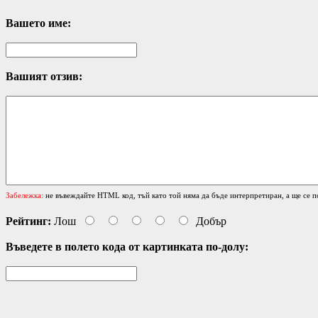
Вашето име:
Вашият отзив:
Забележка:
не въвеждайте HTML код, тъй като той няма да бъде интерпретиран, а ще се п
Рейтинг:
Лош
Добър
Въведете в полето кода от картинката по-долу: