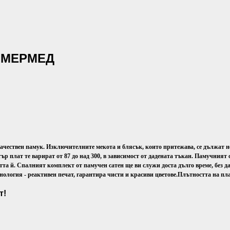
- МЕРМЕД
качествен памук. Изключителните мекота и блясък, които притежава, се дължат не
ър плат те варират от 87 до над 300, в зависимост от дадената тъкан. Памучният 
а й. Спалният комплект от памучен сатен ще ви служи доста дълго време, без да 
ология - реактивен печат, гарантира чисти и красиви цветове.
Плътността на пла
т!