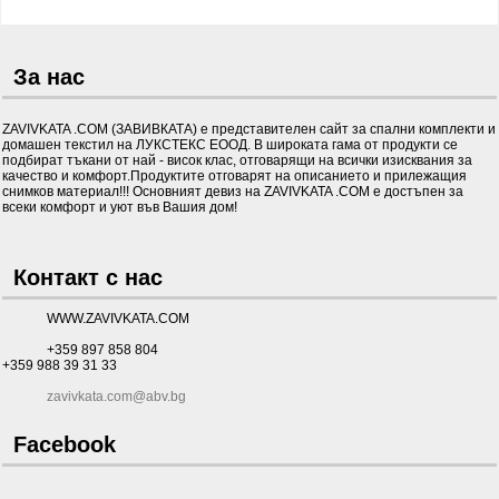
За нас
ZAVIVKATA .COM (ЗАВИВКАТА) е представителен сайт за спални комплекти и
домашен текстил на ЛУКСТЕКС ЕООД. В широката гама от продукти се
подбират тъкани от най - висок клас, отговарящи на всички изисквания за
качество и комфорт.Продуктите отговарят на описанието и прилежащия
снимков материал!!! Основният девиз на ZAVIVKATA .COM е достъпен за
всеки комфорт и уют във Вашия дом!
Контакт с нас
WWW.ZAVIVKATA.COM
+359 897 858 804
+359 988 39 31 33
zavivkata.com@abv.bg
Facebook