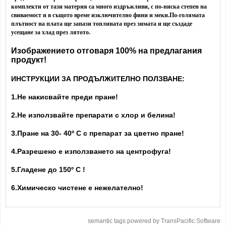
комплекти от тази материя са много издръжливи, с по-ниска степен на
свиваемост и в същото време изключително фини и меки.
По-голямата
плътност на плата ще запази топлината през зимата и ще създаде
усещане за хлад през лятото.
Изображението отговаря 100% на предлагания
продукт!
ИНСТРУКЦИИ ЗА ПРОДЪЛЖИТЕЛНО ПОЛЗВАНЕ:
1.Не накисвайте преди пране!
2.Не използвайте препарати с хлор и белина!
3.Пране на 30- 40
º С с препарат за цветно пране!
4.Разрешено е използването на центрофуга!
5.Гладене до 150º С !
6.Химическо чистене е нежелателно!
semantic tags powered by TransPacific Software