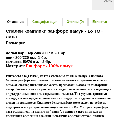
отзив
Описание
Спецификация
Отзиви (0)
Етикети:
Спален комплект ранфорс памук - БУТОН
лила
Размери:
долен чаршаф 240/260 см. - 1 бр.
плик 200/220 см.- 1 бр.
калъфка 50/70 см. - 2 бр.
Материя:
Ранфорс - 100% памук
Ранфорсът е вид тъкан, която е съставена от 100% памук. Спалното
бельо от ранфорс се отличава с по-голяма мекота и здравина от спално
бельо от стандартните видове хасета, предлагани масово на българския
пазар. Разликата между ранфорс и стандартните видове хасета идва още в
структурата на нишката, изграждаща тъканта. Тя е усукана (рингова)
прежда, което й придава по-голяма от стандартната здравина и по-малка
степен на свиваемост. Спалното бельо ранфорс може далеч по-добре да
поддържа температурната кондиция на тялото Ви.
Материята ранфорс
дава възможност на кожата да "диша", а допира с него няма как да
предизвика алергични реакции и статично електричество. Спалните