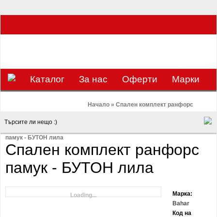
ЗА НАС Е УДОВОЛСТВИЕ ДА РАБОТИМ ЗА ВАС - 0897 858 804 / 0988 393
133
€
ЛВ.
ЗАВИВКАТА
ВАЛУТА
Каталог
За нас
Оферти
Mарки
Контакти
Blog
Начало
»
Спален комплект ранфорс
памук - БУТОН лила
Спален комплект ранфорс
памук - БУТОН лила
Марка:
Loading...
Bahar
Код на