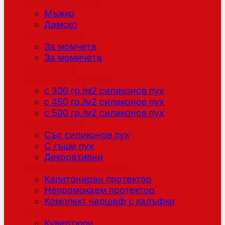
Младежка серия
Мъжко
Дамско
Детска серия
За момчета
За момичета
Бебе серия
Олекотени завивки
с 300 гр./м2 силиконов пух
с 450 гр./м2 силиконов пух
с 500 гр./м2 силиконов пух
Възглавници
Със силиконов пух
С гъши пух
Декоративни
Протектори за матраци
Капитониран протектор
Непромокаем протектор
Комплект чаршаф с калъфки
Шалтета
Кувертюри