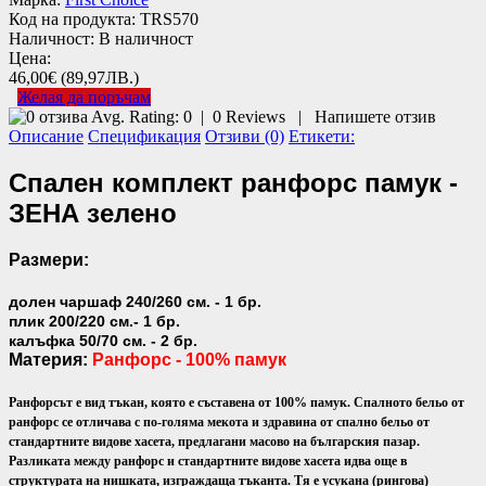
Код на продукта:
TRS570
Наличност:
В наличност
Цена:
46,00€
(89,97ЛВ.)
Желая да поръчам
Avg. Rating:
0
|
0
Reviews
|
Напишете отзив
Описание
Спецификация
Отзиви (0)
Етикети:
Спален комплект ранфорс памук -
ЗЕНА зелено
Размери:
долен чаршаф 240/260 см. - 1 бр.
плик 200/220 см.- 1 бр.
калъфка 50/70 см. - 2 бр.
Материя:
Ранфорс - 100% памук
Ранфорсът е вид тъкан, която е съставена от 100% памук. Спалното бельо от
ранфорс се отличава с по-голяма мекота и здравина от спално бельо от
стандартните видове хасета, предлагани масово на българския пазар.
Разликата между ранфорс и стандартните видове хасета идва още в
структурата на нишката, изграждаща тъканта. Тя е усукана (рингова)