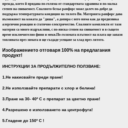
прежда, което й придава по-голяма от стандартната здравина и по-малка
степен на свиваемост. Спалното бельо ранфорс може далеч по-добре да
поддържа температурната кондиция на тялото Ви.
Материята ранфорс дава
възможност на кожата да "диша", а допира с него няма как да предизвика
алергични реакции и статично електричество. Спалните комплекти от тази
материя са много издръжливи, с по-ниска степен на свиваемост и в същото
време изключително фини и меки.
По-голямата плътност на плата ще запази
топлината през зимата и ще създаде усещане за хлад през лятото.
Изображението отговаря 100% на предлагания
продукт!
ИНСТРУКЦИИ ЗА ПРОДЪЛЖИТЕЛНО ПОЛЗВАНЕ:
1.Не накисвайте преди пране!
2.Не използвайте препарати с хлор и белина!
3.Пране на 30- 40
º С с препарат за цветно пране!
4.Разрешено е използването на центрофуга!
5.Гладене до 150º С !