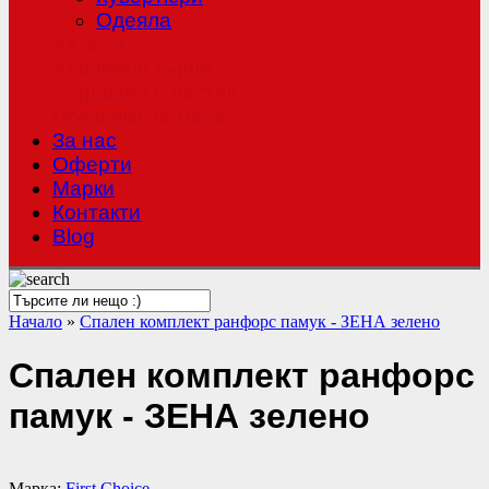
Одеяла
Халати
Хавлиени кърпи
Чаршафи с ластик
Покривки за маса
За нас
Оферти
Mарки
Контакти
Blog
Начало
»
Спален комплект ранфорс памук - ЗЕНА зелено
Спален комплект ранфорс
памук - ЗЕНА зелено
Марка:
First Choice