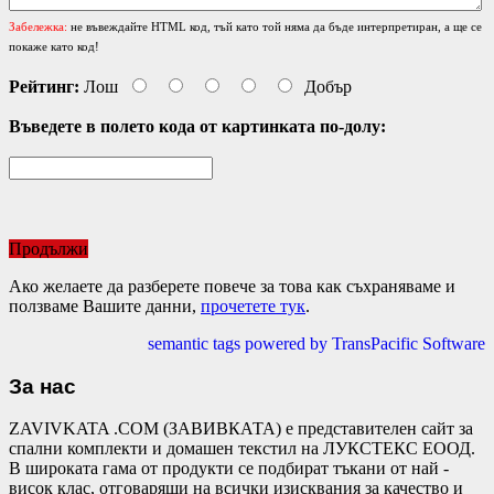
Забележка:
не въвеждайте HTML код, тъй като той няма да бъде интерпретиран, а ще се
покаже като код!
Рейтинг:
Лош
Добър
Въведете в полето кода от картинката по-долу:
Продължи
Ако желаете да разберете повече за това как съхраняваме и
ползваме Вашите данни,
прочетете тук
.
semantic tags powered by TransPacific Software
За нас
ZAVIVKATA .COM (ЗАВИВКАТА) е представителен сайт за
спални комплекти и домашен текстил на ЛУКСТЕКС ЕООД.
В широката гама от продукти се подбират тъкани от най -
висок клас, отговарящи на всички изисквания за качество и