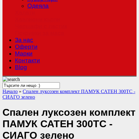
Одеяла
Халати
Хавлиени кърпи
Чаршафи с ластик
Покривки за маса
За нас
Оферти
Mарки
Контакти
Blog
Начало
»
Спален луксозен комплект ПАМУК САТЕН 300TC -
СИАГО зелено
Спален луксозен комплект
ПАМУК САТЕН 300TC -
СИАГО зелено