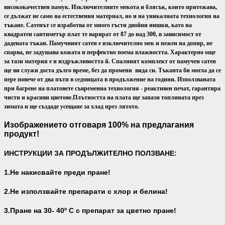
висококачествен памук. Изключителните мекота и блясък, които притежава,
се дължат не само на естествения материал, но и на уникалната технология на
тъкане. Сатенът се изработва от много гъсти двойни нишки, като на
квадратен сантиметър плат те варират от 87 до над 300, в зависимост от
дадената тъкан. Памучният сатен е изключително мек и нежен на допир, не
спарва, не задушава кожата и перфектно поема влажността. Характерно още
за тази материя е и издръжливостта й. Спалният комплект от памучен сатен
ще ви служи доста дълго време, без да промени вида си. Тъканта би могла да се
пере повече от два пъти в седмицата в продължение на години. Използваната
при багрене на платовете съвременна технология - реактивен печат, гарантира
чисти и красиви цветове.
Плътността на плата ще запази топлината през
зимата и ще създаде усещане за хлад през лятото.
Изображението отговаря 100% на предлагания
продукт!
ИНСТРУКЦИИ ЗА ПРОДЪЛЖИТЕЛНО ПОЛЗВАНЕ:
1.Не накисвайте преди пране!
2.Не използвайте препарати с хлор и белина!
3.Пране на 30- 40
º С с препарат за цветно пране!