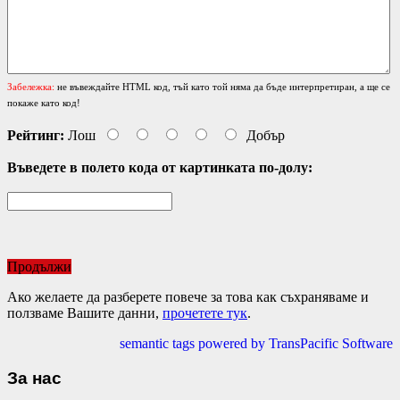
Забележка:
не въвеждайте HTML код, тъй като той няма да бъде интерпретиран, а ще се
покаже като код!
Рейтинг:
Лош
Добър
Въведете в полето кода от картинката по-долу:
Продължи
Ако желаете да разберете повече за това как съхраняваме и
ползваме Вашите данни,
прочетете тук
.
semantic tags powered by TransPacific Software
За нас