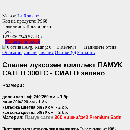
Марка:
La Romano
Код на продукта:
PS68
Наличност:
В наличност
Цена:
123,00€
(240,57ЛВ.)
Желая да поръчам
Avg. Rating:
0
|
0
Reviews
|
Напишете отзив
Описание
Спецификация
Отзиви (0)
Етикети:
Спален луксозен комплект ПАМУК
САТЕН 300TC - СИАГО зелено
Размери:
долен чаршаф 240/260 см. - 1 бр.
плик 200/220 см.- 1 бр.
калъфка цветна 50/70 см. - 2 бр.
калъфка цветна 50/70 см. - 2 бр.
Материя:
Памук сатен
300 нишки/см2 Premium Satin
Памучният сатен е луксозен, фин и красив плат. Той е съставен от 100%