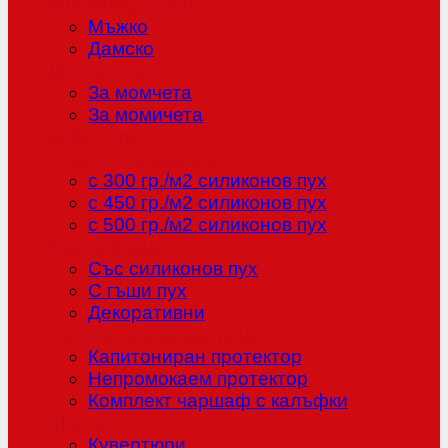
Младежка серия
Мъжко
Дамско
Детска серия
За момчета
За момичета
Бебе серия
Олекотени завивки
с 300 гр./м2 силиконов пух
с 450 гр./м2 силиконов пух
с 500 гр./м2 силиконов пух
Възглавници
Със силиконов пух
С гъши пух
Декоративни
Протектори за матраци
Капитониран протектор
Непромокаем протектор
Комплект чаршаф с калъфки
Шалтета
Кувертюри